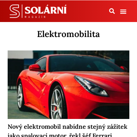
Tepelná čerpadla
Elektromobilita
Nový elektromobil nabídne stejný zážitek
jako spalovací motor, řekl šéf Ferrari