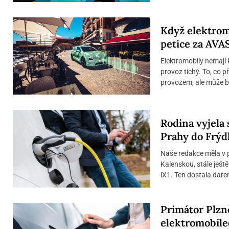
Když elektromo
petice za AVA
Elektromobily nemají k
provoz tichý. To, co p
provozem, ale může bý
Rodina vyjela
Prahy do Frýd
Naše redakce měla v 
Kalenskou, stále ješt
iX1. Ten dostala darem
Primátor Plzně
elektromobile