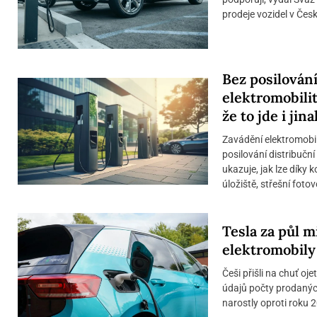
prodeje vozidel v České
Bez posilování
elektromobili
že to jde i jina
Zavádění elektromobi
posilování distribučn
ukazuje, jak lze díky
úložiště, střešní fotov
Tesla za půl m
elektromobily 
Češi přišli na chuť oj
údajů počty prodanýc
narostly oproti roku 