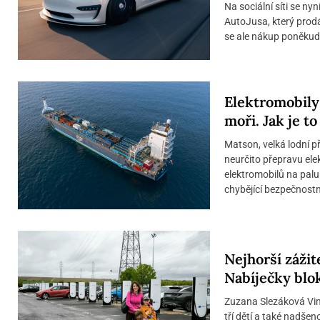
Na sociální síti se ny
AutoJusa, který prodá
se ale nákup poněkud p
Elektromobily
moři. Jak je t
Matson, velká lodní p
neurčito přepravu ele
elektromobilů na pal
chybějící bezpečnostní
Nejhorší záži
Nabíječky blo
Zuzana Slezáková Vi
tří dětí a také nadšen