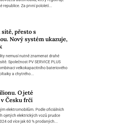
 republice. Za první pololetí...
 sítě, přesto s
tou. Nový systém ukazuje,
k
lity nemusí nutně znamenat drahé
í sítě. Společnost PV SERVICE PLUS
 kombinaci velkokapacitního bateriového
oltaiky a chytrého...
ilionu. Ojeté
v Česku frčí
etým elektromobilům. Podle oficiálních
h ojetých elektrických vozů prudce
2024 od více jak 60 % prodaných...