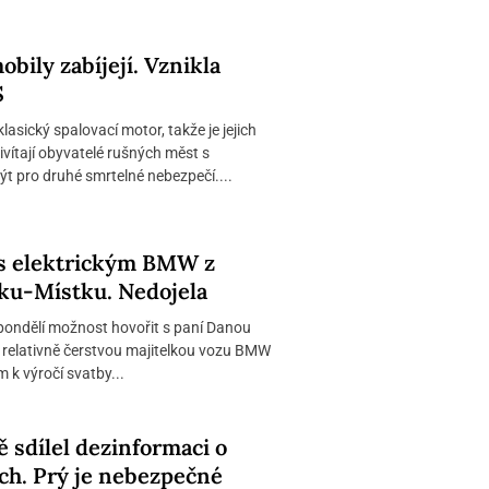
bily zabíjejí. Vznikla
S
lasický spalovací motor, takže je jejich
řivítají obyvatelé rušných měst s
t pro druhé smrtelné nebezpečí....
 s elektrickým BMW z
ku-Místku. Nedojela
pondělí možnost hovořit s paní Danou
ě relativně čerstvou majitelkou vozu BMW
 k výročí svatby...
 sdílel dezinformaci o
ch. Prý je nebezpečné