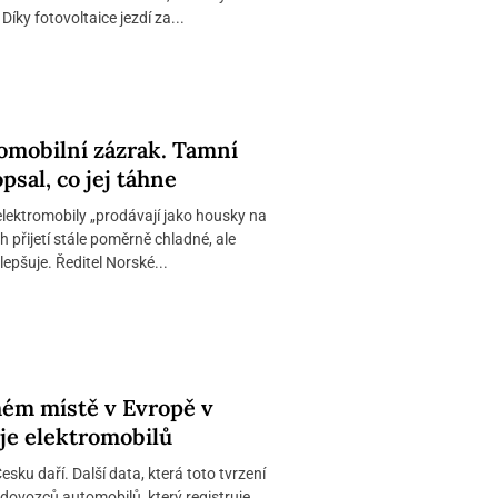
Díky fotovoltaice jezdí za...
omobilní zázrak. Tamní
psal, co jej táhne
lektromobily „prodávají jako housky na
ch přijetí stále poměrně chladné, ale
epšuje. Ředitel Norské...
ém místě v Evropě v
je elektromobilů
sku daří. Další data, která toto tvrzení
 dovozců automobilů, který registruje