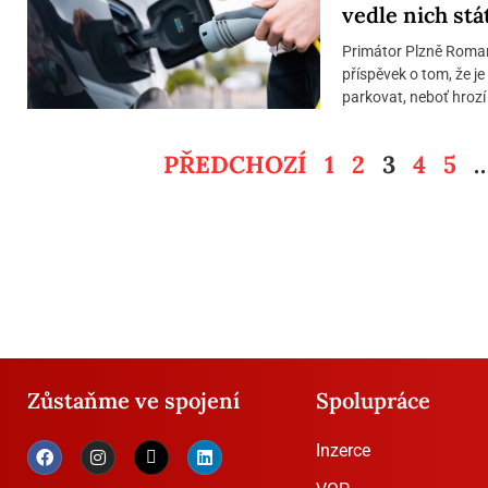
vedle nich stá
Primátor Plzně Roman 
příspěvek o tom, že j
parkovat, neboť hrozí 
PŘEDCHOZÍ
1
2
3
4
5
Zůstaňme ve spojení
Spolupráce
Inzerce