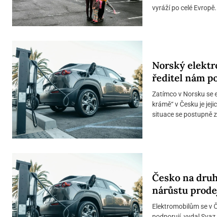
vyráží po celé Evropě. 
Norský elektr
ředitel nám po
Zatímco v Norsku se e
krámě“ v Česku je jeji
situace se postupně zl
Česko na druh
nárůstu prode
Elektromobilům se v Če
podporují, vydal Svaz