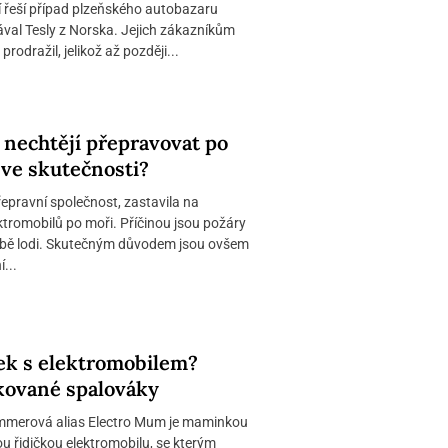
ní řeší případ plzeňského autobazaru
val Tesly z Norska. Jejich zákazníkům
rodražil, jelikož až později...
 nechtějí přepravovat po
o ve skutečnosti?
řepravní společnost, zastavila na
ktromobilů po moři. Příčinou jsou požáry
ubě lodi. Skutečným důvodem jsou ovšem
...
tek s elektromobilem?
kované spalováky
mmerová alias Electro Mum je maminkou
ou řidičkou elektromobilu, se kterým