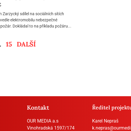
t
Zarzycký sdílel na sociálních sítích
e vedle elektromobilu nebezpečné
požár. Dokládal to na příkladu požáru...
…
15
DALŠÍ
Kontakt
Ředitel projekt
OUR MEDIA a.s
Karel Nepraš
Vinohradská 1597/174
k.nepras@ourmedi