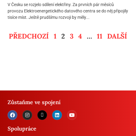
V Česku se rozjelo sdílení elektřiny. Za prvních pár měsíců
provozu Elektroenergetického datového centra se do něj připojily
tisíce míst. Ještě prudšímu rozvoji by měly...
PŘEDCHOZÍ
1
2
3
4
…
11
DALŠÍ
Zůstaňme ve spojení
Spolupráce