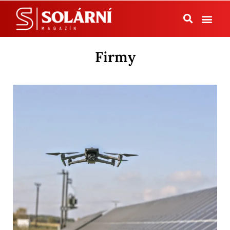
Tepelná čerpadla
Firmy