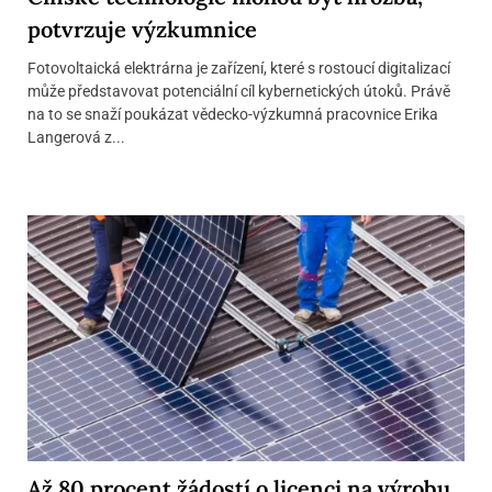
potvrzuje výzkumnice
Fotovoltaická elektrárna je zařízení, které s rostoucí digitalizací
může představovat potenciální cíl kybernetických útoků. Právě
na to se snaží poukázat vědecko-výzkumná pracovnice Erika
Langerová z...
Až 80 procent žádostí o licenci na výrobu