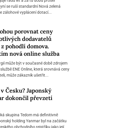
je řadu let a za tu dobu prošel
í se ruší standardní Nová zelená
e zálohové vyplácení dotací...
mohou porovnat ceny
otlivých dodavatelů
 z pohodlí domova.
tím nová online služba
rgií může být v současné době zdrojem
y službě ENE Online, která srovnává ceny
eli, může zákazník ušetřit...
 v Česku? Japonský
r dokončil převzetí
cká skupina Tedom má definitivně
ponský holding Yanmar byl na začátku
eského obchodního rejstříku jako její