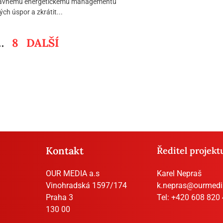
právnému energetickému managementu
ch úspor a zkrátit...
…
8
DALŠÍ
Kontakt
Ředitel projekt
OUR MEDIA a.s
Karel Nepraš
Vinohradská 1597/174
k.nepras@ourmedi
Praha 3
Tel:
+420 608 820
130 00