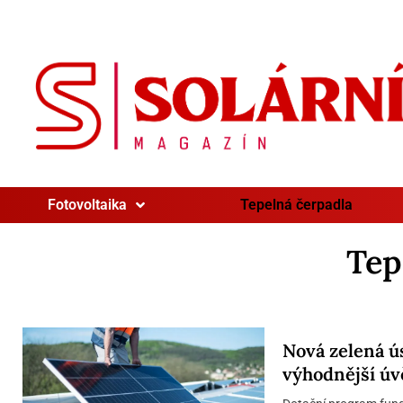
Fotovoltaika
Tepelná čerpadla
Tep
Nová zelená ú
výhodnější úv