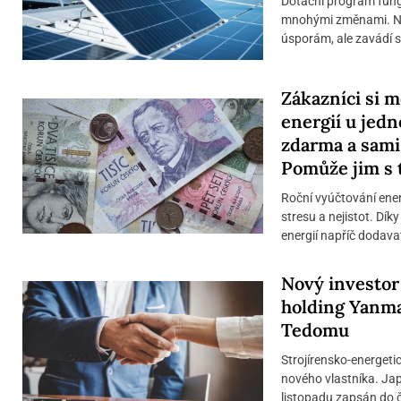
Dotační program fungu
mnohými změnami. Nyn
úsporám, ale zavádí s
Zákazníci si 
energií u jedn
zdarma a sami
Pomůže jim s 
Roční vyúčtování ene
stresu a nejistot. Dík
energií napříč dodavat
Nový investor
holding Yanma
Tedomu
Strojírensko-energeti
nového vlastníka. Ja
listopadu zapsán do č