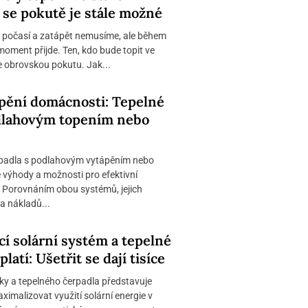
 se pokutě je stále možné
é počasí a zatápět nemusíme, ale během
moment přijde. Ten, kdo bude topit ve
je obrovskou pokutu. Jak...
ápění domácnosti: Tepelné
dlahovým topením nebo
rpadla s podlahovým vytápěním nebo
é výhody a možnosti pro efektivní
 Porovnáním obou systémů, jejich
a nákladů...
í solární systém a tepelné
latí: Ušetřit se dají tisíce
ky a tepelného čerpadla představuje
aximalizovat využití solární energie v