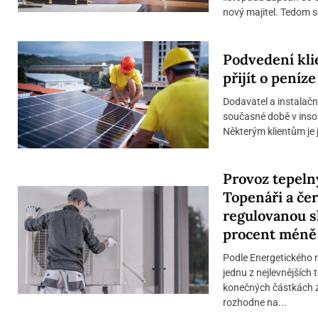
nový majitel. Tedom se
Podvedení kli
přijít o peníz
Dodavatel a instalační
současné době v insol
Některým klientům je j
Provoz tepeln
Topenáři a čer
regulovanou s
procent méně 
Podle Energetického 
jednu z nejlevnějších
konečných částkách z
rozhodne na...