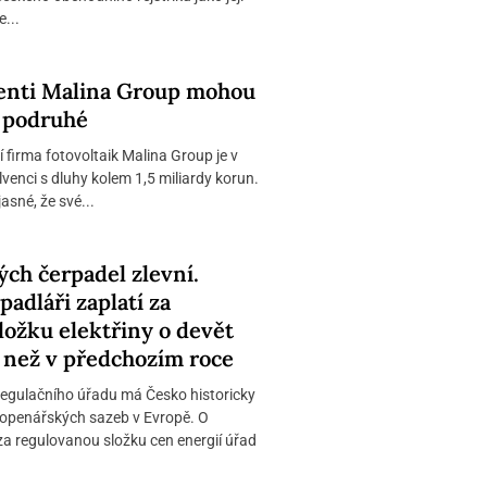
...
enti Malina Group mohou
e podruhé
 firma fotovoltaik Malina Group je v
venci s dluhy kolem 1,5 miliardy korun.
asné, že své...
ých čerpadel zlevní.
padláři zaplatí za
ložku elektřiny o devět
než v předchozím roce
regulačního úřadu má Česko historicky
 topenářských sazeb v Evropě. O
a regulovanou složku cen energií úřad