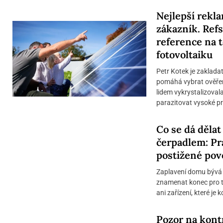
Nejlepší rekl
zákazník. Refs
reference na t
fotovoltaiku
Petr Kotek je zaklada
pomáhá vybrat ověřen
lidem vykrystalizoval
parazitovat vysoké pr
Co se dá děla
čerpadlem: Pr
postižené pov
Zaplavení domu bývá s
znamenat konec pro t
ani zařízení, které je
Pozor na kont