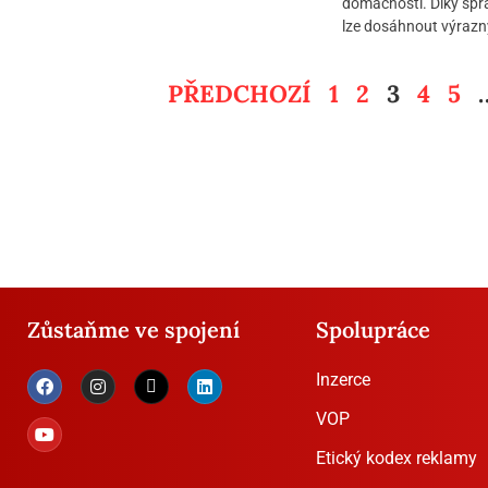
domácnosti. Díky s
lze dosáhnout výrazný
PŘEDCHOZÍ
1
2
3
4
5
Zůstaňme ve spojení
Spolupráce
Inzerce
VOP
Etický kodex reklamy