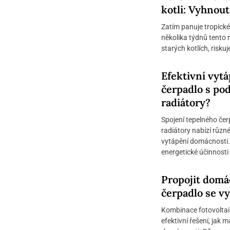
kotli: Vyhnout
Zatím panuje tropick
několika týdnů tento 
starých kotlích, risku
Efektivní vyt
čerpadlo s po
radiátory?
Spojení tepelného če
radiátory nabízí různ
vytápění domácnosti.
energetické účinnosti 
Propojit domác
čerpadlo se vyp
Kombinace fotovoltai
efektivní řešení, jak m