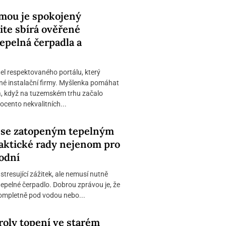
amou je spokojený
ite sbírá ověřené
epelná čerpadla a
tel respektovaného portálu, který
é instalační firmy. Myšlenka pomáhat
a, když na tuzemském trhu začalo
ocento nekvalitních...
t se zatopeným tepelným
aktické rady nejenom pro
odní
tresující zážitek, ale nemusí nutně
epelné čerpadlo. Dobrou zprávou je, že
 kompletně pod vodou nebo...
roly topení ve starém