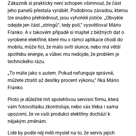
Zákazník si prakticky není schopen všimnout, že část
jeho panelů přestala vyrábět. Podobnou závadou, kterou
lze snadno přehlédnout, jsou vyhořelé jističe. „Obvykle
odejde jen část „stringů“, tedy polí,“ vysvětloval Mário
Franko. A v takovém případě si majitel z běžných dat o
vyrobené elektřině, které mu v rámci aplikace chodí do
mobilu, může říci, že málo svítí slunce, nebo má větší
spotřebu energie, a vůbec mu nedojde, že problém je
technického rázu.
„To máte jako s autem. Pokud nefunguje správně,
můžete ztratit až desítky procent výkonu,“ říká Mário
Franko.
Proto je důležité mít spolehlivou servisní firmu, která
vám fotovoltaiku zkontroluje, nebo vás třeba i sama
upozorní, že ve vaší produkci elektřiny dochází k
nějakým změnám.
Lidé by podle něj měli myslet na to, že servis jejich