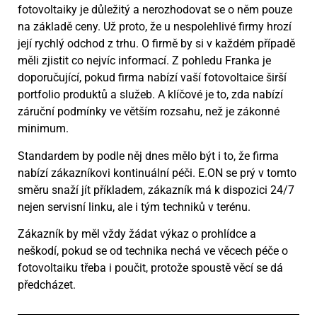
fotovoltaiky je důležitý a nerozhodovat se o něm pouze
na základě ceny. Už proto, že u nespolehlivé firmy hrozí
její rychlý odchod z trhu. O firmě by si v každém případě
měli zjistit co nejvíc informací. Z pohledu Franka je
doporučující, pokud firma nabízí vaší fotovoltaice širší
portfolio produktů a služeb. A klíčové je to, zda nabízí
záruční podmínky ve větším rozsahu, než je zákonné
minimum.
Standardem by podle něj dnes mělo být i to, že firma
nabízí zákazníkovi kontinuální péči. E.ON se prý v tomto
směru snaží jít příkladem, zákazník má k dispozici 24/7
nejen servisní linku, ale i tým techniků v terénu.
Zákazník by měl vždy žádat výkaz o prohlídce a
neškodí, pokud se od technika nechá ve věcech péče o
fotovoltaiku třeba i poučit, protože spoustě věcí se dá
předcházet.