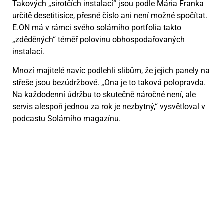
Takových „sirotčích instalací“ jsou podle Mária Franka
určitě desetitisíce, přesné číslo ani není možné spočítat.
E.ON má v rámci svého solárního portfolia takto
„zděděných“ téměř polovinu obhospodařovaných
instalací.
Mnozí majitelé navíc podlehli slibům, že jejich panely na
střeše jsou bezúdržbové. „Ona je to taková polopravda.
Na každodenní údržbu to skutečně náročné není, ale
servis alespoň jednou za rok je nezbytný,“ vysvětloval v
podcastu Solárního magazínu.