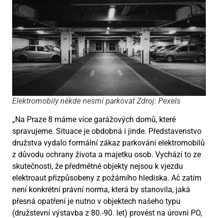
Elektromobily někde nesmí parkovat Zdroj: Pexels
„Na Praze 8 máme více garážových domů, které
spravujeme. Situace je obdobná i jinde. Představenstvo
družstva vydalo formální zákaz parkování elektromobilů
z důvodu ochrany života a majetku osob. Vychází to ze
skutečnosti, že předmětné objekty nejsou k vjezdu
elektroaut přizpůsobeny z požárního hlediska. Ač zatím
není konkrétní právní norma, která by stanovila, jaká
přesná opatření je nutno v objektech našeho typu
(družstevní výstavba z 80.-90. let) provést na úrovni PO,