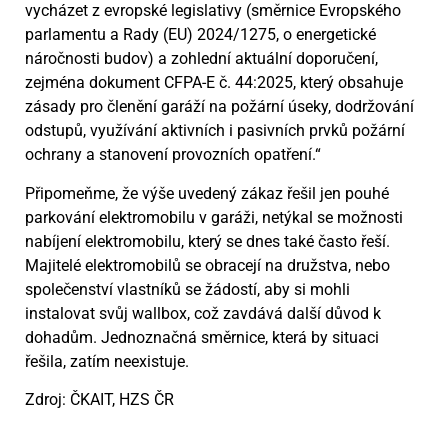
vycházet z evropské legislativy (směrnice Evropského
parlamentu a Rady (EU) 2024/1275, o energetické
náročnosti budov) a zohlední aktuální doporučení,
zejména dokument CFPA-E č. 44:2025, který obsahuje
zásady pro členění garáží na požární úseky, dodržování
odstupů, využívání aktivních i pasivních prvků požární
ochrany a stanovení provozních opatření.“
Připomeňme, že výše uvedený zákaz řešil jen pouhé
parkování elektromobilu v garáži, netýkal se možnosti
nabíjení elektromobilu, který se dnes také často řeší.
Majitelé elektromobilů se obracejí na družstva, nebo
společenství vlastníků se žádostí, aby si mohli
instalovat svůj wallbox, což zavdává další důvod k
dohadům. Jednoznačná směrnice, která by situaci
řešila, zatím neexistuje.
Zdroj: ČKAIT, HZS ČR