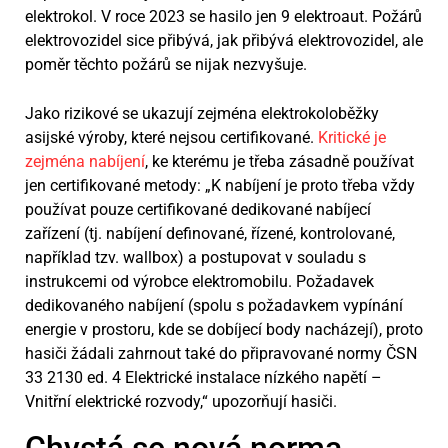
elektrokol. V roce 2023 se hasilo jen 9 elektroaut. Požárů
elektrovozidel sice přibývá, jak přibývá elektrovozidel, ale
poměr těchto požárů se nijak nezvyšuje.
Jako rizikové se ukazují zejména elektrokoloběžky
asijské výroby, které nejsou certifikované.
Kritické je
zejména nabíjení
, ke kterému je třeba zásadně používat
jen certifikované metody: „K nabíjení je proto třeba vždy
používat pouze certifikované dedikované nabíjecí
zařízení (tj. nabíjení definované, řízené, kontrolované,
například tzv. wallbox) a postupovat v souladu s
instrukcemi od výrobce elektromobilu. Požadavek
dedikovaného nabíjení (spolu s požadavkem vypínání
energie v prostoru, kde se dobíjecí body nacházejí), proto
hasiči žádali zahrnout také do připravované normy ČSN
33 2130 ed. 4 Elektrické instalace nízkého napětí –
Vnitřní elektrické rozvody,“ upozorňují hasiči.
Chystá se nová norma,