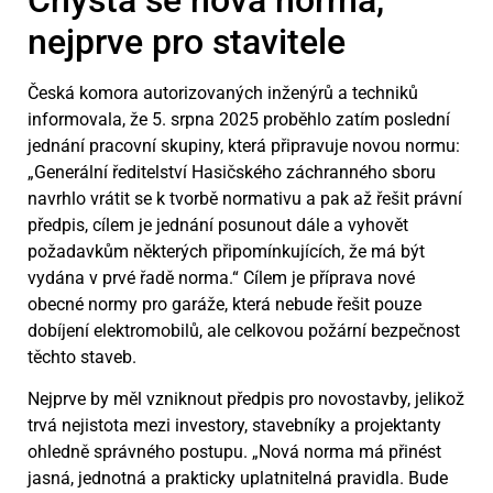
nejprve pro stavitele
Česká komora autorizovaných inženýrů a techniků
informovala, že 5. srpna 2025 proběhlo zatím poslední
jednání pracovní skupiny, která připravuje novou normu:
„Generální ředitelství Hasičského záchranného sboru
navrhlo vrátit se k tvorbě normativu a pak až řešit právní
předpis, cílem je jednání posunout dále a vyhovět
požadavkům některých připomínkujících, že má být
vydána v prvé řadě norma.“ Cílem je příprava nové
obecné normy pro garáže, která nebude řešit pouze
dobíjení elektromobilů, ale celkovou požární bezpečnost
těchto staveb.
Nejprve by měl vzniknout předpis pro novostavby, jelikož
trvá nejistota mezi investory, stavebníky a projektanty
ohledně správného postupu. „Nová norma má přinést
jasná, jednotná a prakticky uplatnitelná pravidla. Bude