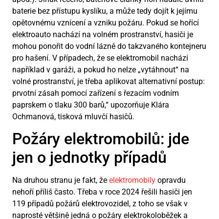
baterie bez přístupu kyslíku, a může tedy dojít k jejímu
opětovnému vznícení a vzniku požáru. Pokud se hořící
elektroauto nachází na volném prostranství, hasiči je
mohou ponořit do vodní lázně do takzvaného kontejneru
pro hašení. V případech, že se elektromobil nachází
například v garáži, a pokud ho nelze „vytáhnout“ na
volné prostranství, je třeba aplikovat alternativní postup:
prvotní zásah pomocí zařízení s řezacím vodním
paprskem o tlaku 300 barů,“ upozorňuje Klára
Ochmanová, tisková mluvčí hasičů.
Požáry elektromobilů: jde
jen o jednotky případů
Na druhou stranu je fakt, že
elektromobily
opravdu
nehoří příliš často. Třeba v roce 2024 řešili hasiči jen
119 případů požárů elektrovozidel, z toho se však v
naprosté většině jedná o požáry elektrokoloběžek a