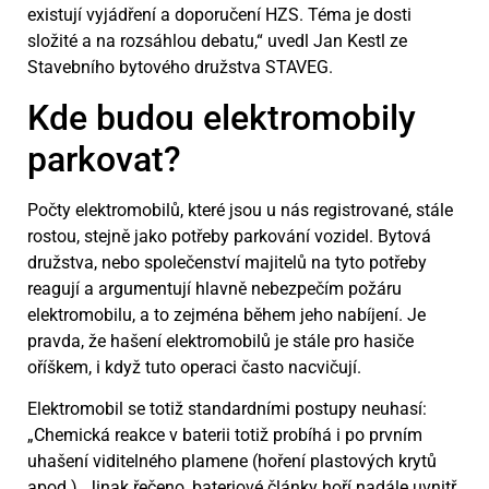
existují vyjádření a doporučení HZS. Téma je dosti
složité a na rozsáhlou debatu,“ uvedl Jan Kestl ze
Stavebního bytového družstva STAVEG.
Kde budou elektromobily
parkovat?
Počty elektromobilů, které jsou u nás registrované, stále
rostou, stejně jako potřeby parkování vozidel. Bytová
družstva, nebo společenství majitelů na tyto potřeby
reagují a argumentují hlavně nebezpečím požáru
elektromobilu, a to zejména během jeho nabíjení. Je
pravda, že hašení elektromobilů je stále pro hasiče
oříškem, i když tuto operaci často nacvičují.
Elektromobil se totiž standardními postupy neuhasí:
„Chemická reakce v baterii totiž probíhá i po prvním
uhašení viditelného plamene (hoření plastových krytů
apod.). Jinak řečeno, bateriové články hoří nadále uvnitř