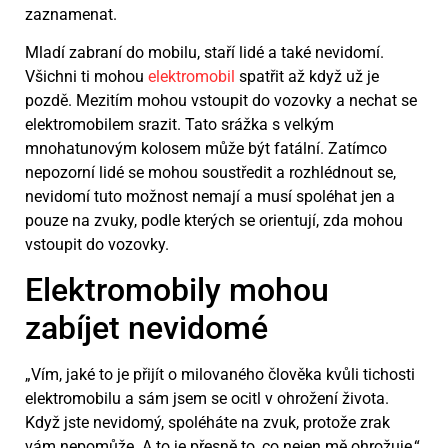
zaznamenat.
Mladí zabraní do mobilu, staří lidé a také nevidomí.
Všichni ti mohou
elektromobil
spatřit až když už je
pozdě. Mezitím mohou vstoupit do vozovky a nechat se
elektromobilem srazit. Tato srážka s velkým
mnohatunovým kolosem může být fatální. Zatímco
nepozorní lidé se mohou soustředit a rozhlédnout se,
nevidomí tuto možnost nemají a musí spoléhat jen a
pouze na zvuky, podle kterých se orientují, zda mohou
vstoupit do vozovky.
Elektromobily mohou
zabíjet nevidomé
„Vím, jaké to je přijít o milovaného člověka kvůli tichosti
elektromobilu a sám jsem se ocitl v ohrožení života.
Když jste nevidomý, spoléháte na zvuk, protože zrak
vám nepomůže. A to je přesně to, co nejen mě ohrožuje,“