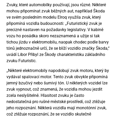
Zvuky, které automobilky používají, jsou různé. Některé
mohou připomínat zvuk běžných aut, například Škoda
ve svém posledním modelu Elroq využila zvuk, který
připomíná vozidla budoucnosti: „Futuristický zvuk je
precizně nastaven na požadavky legislativy. V kabině
vozu ho posádka skoro nezaznamená a užije si tak
tichou jízdu v elektromobilu, naopak chodec podle barvy
tónů jednoznačně určí, že se blíží vozidlo značky Škoda,“
uvádí Libor Přibyl ze Škody charakteristiku základního
zvuku Futuristic.
„Některé elektromobily napodobují zvuk motoru, který by
vydával spalovací motor. Tento zvuk obvykle připomíná
jemný bzučivý nebo šumivý tón. U některých vozidel lze
zvuk vypnout, což znamená, že vozidla mohou jezdit
zcela neslyšitelně. Hlasitost zvuku je často
nedostatečná pro rušné městské prostředí, což ztěžuje
jeho rozpoznání. Některá vozidla mají monotónní zvuk,
což ztěžuje rozpoznání, že se vozidlo skutečně