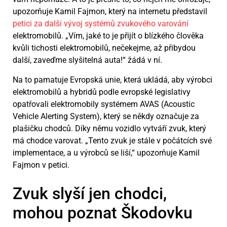
upozorňuje Kamil Fajmon, který na internetu představil
petici za další vývoj systémů zvukového varování
elektromobilů. „Vím, jaké to je přijít o blízkého člověka
kvůli tichosti elektromobilů, nečekejme, až přibydou
další, zaveďme slyšitelná auta!“ žádá v ní.
Na to pamatuje Evropská unie, která ukládá, aby výrobci
elektromobilů a hybridů podle evropské legislativy
opatřovali elektromobily systémem AVAS (Acoustic
Vehicle Alerting System), který se někdy označuje za
plašičku chodců. Díky němu vozidlo vytváří zvuk, který
má chodce varovat. „Tento zvuk je stále v počátcích své
implementace, a u výrobců se liší,“ upozorňuje Kamil
Fajmon v petici.
Zvuk slyší jen chodci,
mohou poznat Škodovku