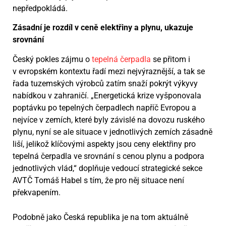
nepředpokládá.
Zásadní je rozdíl v ceně elektřiny a plynu, ukazuje
srovnání
Český pokles zájmu o
tepelná čerpadla
se přitom i
v evropském kontextu řadí mezi nejvýraznější, a tak se
řada tuzemských výrobců zatím snaží pokrýt výkyvy
nabídkou v zahraničí. „Energetická krize vyšponovala
poptávku po tepelných čerpadlech napříč Evropou a
nejvíce v zemích, které byly závislé na dovozu ruského
plynu, nyní se ale situace v jednotlivých zemích zásadně
liší, jelikož klíčovými aspekty jsou ceny elektřiny pro
tepelná čerpadla ve srovnání s cenou plynu a podpora
jednotlivých vlád,“ doplňuje vedoucí strategické sekce
AVTČ Tomáš Habel s tím, že pro něj situace není
překvapením.
Podobně jako Česká republika je na tom aktuálně