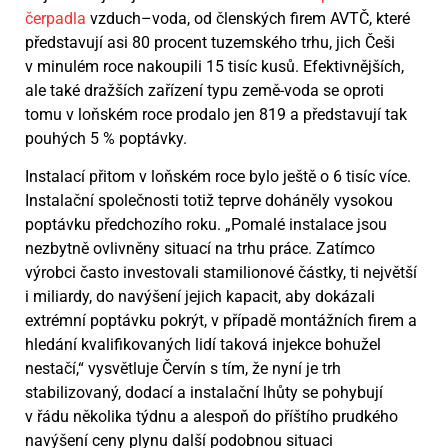
čerpadla
vzduch–voda, od členských firem AVTČ, které
představují asi 80 procent tuzemského trhu, jich Češi
v minulém roce nakoupili 15 tisíc kusů. Efektivnějších,
ale také dražších zařízení typu země-voda se oproti
tomu v loňském roce prodalo jen 819 a představují tak
pouhých 5 % poptávky.
Instalací přitom v loňském roce bylo ještě o 6 tisíc více.
Instalační společnosti totiž teprve doháněly vysokou
poptávku předchozího roku. „Pomalé instalace jsou
nezbytně ovlivněny situací na trhu práce. Zatímco
výrobci často investovali stamilionové částky, ti největší
i miliardy, do navýšení jejich kapacit, aby dokázali
extrémní poptávku pokrýt, v případě montážních firem a
hledání kvalifikovaných lidí taková injekce bohužel
nestačí,“ vysvětluje Červín s tím, že nyní je trh
stabilizovaný, dodací a instalační lhůty se pohybují
v řádu několika týdnu a alespoň do příštího prudkého
navýšení ceny plynu další podobnou situaci