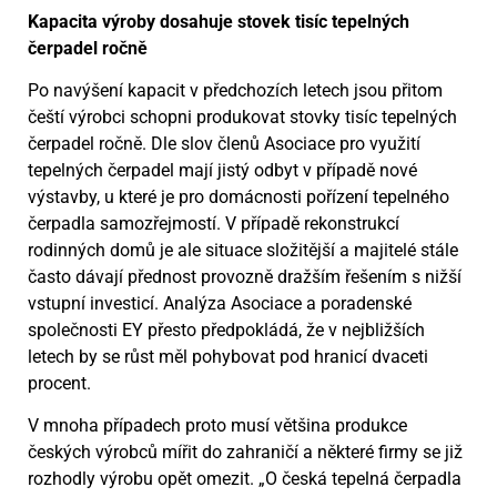
Kapacita výroby dosahuje stovek tisíc tepelných
čerpadel ročně
Po navýšení kapacit v předchozích letech jsou přitom
čeští výrobci schopni produkovat stovky tisíc tepelných
čerpadel ročně. Dle slov členů Asociace pro využití
tepelných čerpadel mají jistý odbyt v případě nové
výstavby, u které je pro domácnosti pořízení tepelného
čerpadla samozřejmostí. V případě rekonstrukcí
rodinných domů je ale situace složitější a majitelé stále
často dávají přednost provozně dražším řešením s nižší
vstupní investicí. Analýza Asociace a poradenské
společnosti EY přesto předpokládá, že v nejbližších
letech by se růst měl pohybovat pod hranicí dvaceti
procent.
V mnoha případech proto musí většina produkce
českých výrobců mířit do zahraničí a některé firmy se již
rozhodly výrobu opět omezit. „O česká tepelná čerpadla