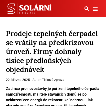
Tepelná čerpadla
Prodeje tepelných čerpadel
se vrátily na předkrizovou
úroveň. Firmy dohnaly
tisíce předloňských
objednávek
22. března 2025
Autor:
Tisková zpráva
Zatímco pro novostavby je pořízení tepelného čerpadla
samozřejmostí, majitelé stávajících domů se po
ochlazení cen energií do rekonstrukcí nehrnou. Jak
ukazuje analýza Asociace pro využití tepelných