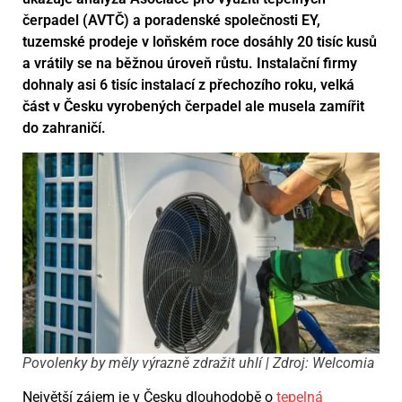
čerpadel (AVTČ) a poradenské společnosti EY,
tuzemské prodeje v loňském roce dosáhly 20 tisíc kusů
a vrátily se na běžnou úroveň růstu. Instalační firmy
dohnaly asi 6 tisíc instalací z přechozího roku, velká
část v Česku vyrobených čerpadel ale musela zamířit
do zahraničí.
Povolenky by měly výrazně zdražit uhlí | Zdroj: Welcomia
Největší zájem je v Česku dlouhodobě o
tepelná