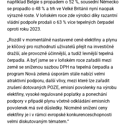
například Belgie s propadem o 52 %, sousední Německo
se propadlo o 48 % a trh ve Velké Británii nyní naopak
výrazně roste. V loňském roce zde výrobci díky razantní
vládní podpoře prodali o 63 % více tepelných čerpadel
oproti roku 2023.
„Rozdíl v momentálně nastavené ceně elektřiny a plynu
je klíčový pro rozhodnutí uživatelů přejít na investičně
dražší, ale provozně účinnější, a tudíž levnější tepelná
čerpadla. A byť jsme se v loňském roce zařadili mezi
země se sníženou sazbou DPH na tepelná čerpadla a
program Nová zelená úsporám stále nabízí velmi
atraktivní podporu, další vlivy, mezi které lze zařadit
zrušení dotovaných POZE, emisní povolenky na výrobu
elektřiny, vysoké regulované poplatky a ponechání
podpory v případě plynu včetně odkládání emisních
povolenek má své důsledky. Nicméně snížení ceny
elektřiny je i v rámci evropské konkurenceschopnosti
velmi diskutovaným tématem.“