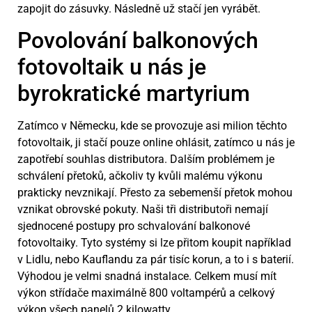
zapojit do zásuvky. Následně už stačí jen vyrábět.
Povolování balkonových
fotovoltaik u nás je
byrokratické martyrium
Zatímco v Německu, kde se provozuje asi milion těchto
fotovoltaik, ji stačí pouze online ohlásit, zatímco u nás je
zapotřebí souhlas distributora. Dalším problémem je
schválení přetoků, ačkoliv ty kvůli malému výkonu
prakticky nevznikají. Přesto za sebemenší přetok mohou
vznikat obrovské pokuty. Naši tři distributoři nemají
sjednocené postupy pro schvalování balkonové
fotovoltaiky. Tyto systémy si lze přitom koupit například
v Lidlu, nebo Kauflandu za pár tisíc korun, a to i s baterií.
Výhodou je velmi snadná instalace. Celkem musí mít
výkon střídače maximálně 800 voltampérů a celkový
výkon všech panelů 2 kilowatty.