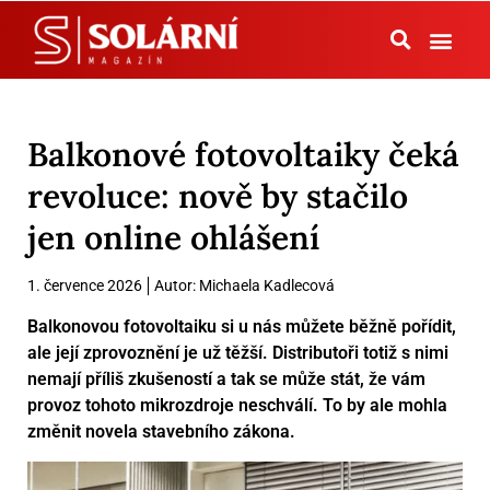
Tepelná čerpadla
Balkonové fotovoltaiky čeká
revoluce: nově by stačilo
jen online ohlášení
1. července 2026
Autor:
Michaela Kadlecová
Balkonovou fotovoltaiku si u nás můžete běžně pořídit,
ale její zprovoznění je už těžší. Distributoři totiž s nimi
nemají příliš zkušeností a tak se může stát, že vám
provoz tohoto mikrozdroje neschválí. To by ale mohla
změnit novela stavebního zákona.