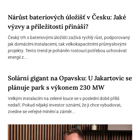
Nárůst bateriových úložišť v Česku: Jaké
výzvy a příležitosti přináší?
Český trh s bateriovými úložišti zažívá rychlý růst, podporovaný
jak domácími instalacemi, tak velkokapacitními průmyslovými
projekty. Tento trend je poháněn rostoucí potřebou uchovávat
energii z...
Solární gigant na Opavsku: U Jakartovic se
plánuje park s výkonem 230 MW
Velkým instalacím na zelené louce se v poslední době příliš
nedaří. Pokud nějaký investor oznámí, že ji chce vybudovat,
zvedne se veřejné mínění a záměr...