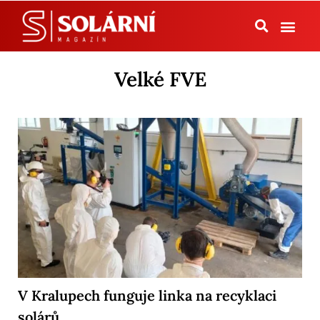
Tepelná čerpadla
Velké FVE
V Kralupech funguje linka na recyklaci
solárů