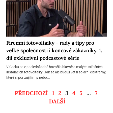
Firemní fotovoltaiky – rady a tipy pro
velké společnosti i koncové zákazníky. 1.
díl exkluzivní podcastové série
V Česku se v poslední době hovořilo hlavně o malých střešních
instalacích fotovoltaiky. Jak se ale budují větší solární elektrárny,
které si pořizují firmy nebo...
PŘEDCHOZÍ
1
2
3
4
5
…
7
DALŠÍ