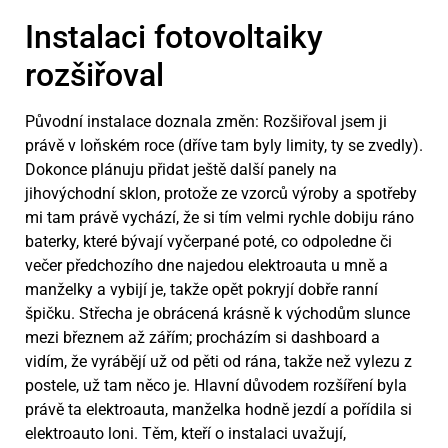
Instalaci fotovoltaiky
rozšiřoval
Původní instalace doznala změn: Rozšiřoval jsem ji
právě v loňském roce (dříve tam byly limity, ty se zvedly).
Dokonce plánuju přidat ještě další panely na
jihovýchodní sklon, protože ze vzorců výroby a spotřeby
mi tam právě vychází, že si tím velmi rychle dobiju ráno
baterky, které bývají vyčerpané poté, co odpoledne či
večer předchozího dne najedou elektroauta u mně a
manželky a vybijí je, takže opět pokryjí dobře ranní
špičku. Střecha je obrácená krásně k východům slunce
mezi březnem až zářím; procházím si dashboard a
vidím, že vyrábějí už od pěti od rána, takže než vylezu z
postele, už tam něco je. Hlavní důvodem rozšíření byla
právě ta elektroauta, manželka hodně jezdí a pořídila si
elektroauto loni. Těm, kteří o instalaci uvažují,