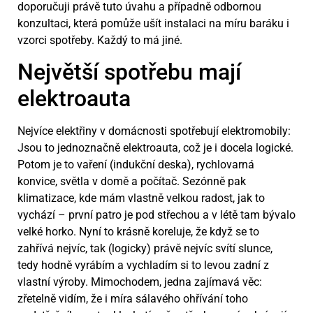
doporučuji právě tuto úvahu a případně odbornou
konzultaci, která pomůže ušít instalaci na míru baráku i
vzorci spotřeby. Každý to má jiné.
Největší spotřebu mají
elektroauta
Nejvíce elektřiny v domácnosti spotřebují elektromobily:
Jsou to jednoznačně elektroauta, což je i docela logické.
Potom je to vaření (indukční deska), rychlovarná
konvice, světla v domě a počítač. Sezónně pak
klimatizace, kde mám vlastně velkou radost, jak to
vychází – první patro je pod střechou a v létě tam bývalo
velké horko. Nyní to krásně koreluje, že když se to
zahřívá nejvíc, tak (logicky) právě nejvíc svítí slunce,
tedy hodně vyrábím a vychladím si to levou zadní z
vlastní výroby. Mimochodem, jedna zajímavá věc:
zřetelně vidím, že i míra sálavého ohřívání toho