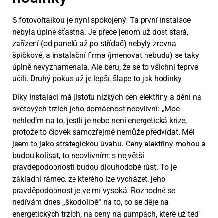
S fotovoltaikou je nyní spokojený: Ta první instalace
nebyla úplně šťastná. Je přece jenom už dost stará,
zařízení (od panelů až po střídač) nebyly zrovna
špičkové, a instalační firma (jmenovat nebudu) se taky
úplně nevyznamenala. Ale beru, že se to všichni teprve
učili. Druhý pokus už je lepší, šlape to jak hodinky.
Díky instalaci má jistotu nízkých cen elektřiny a dění na
světových trzích jeho domácnost neovlivní: „Moc
nehledím na to, jestli je nebo není energetická krize,
protože to člověk samozřejmě nemůže předvídat. Měl
jsem to jako strategickou úvahu. Ceny elektřiny mohou a
budou kolísat, to neovlivním; s největší
pravděpodobností budou dlouhodobě růst. To je
základní rámec, ze kterého lze vycházet, jeho
pravděpodobnost je velmi vysoká. Rozhodně se
nedívám dnes „škodolibě“ na to, co se děje na
energetických trzích, na ceny na pumpách, které už teď