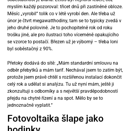
myslím každý pozoroval: třicet dnů při zastíněné obloze.
Měsíc „vyrobil“ tolik co v létě vyrobí den. Ale třeba už
únor je čtvrt megawatthodiny, tam se to typicky zvedá v
jeho druhé polovině. Je to pochopitelně rok od roku
trošku jiné, ale pro ilustraci toho víceméně opakujícího
se vzorce to postačí. Březen už je výborný – třeba loni
byl soběstačný z 90%.
Přetoky dodává do sítě: „Mám standardní smlouvu na
odběr přebytků a mám tarif. Nechával jsem to zatím být,
protože jsem právě chtěl s rozšířenou instalací dokončit
celý rok a udělat si analýzu. Tu už nyní mám, ještě ji
zkonzultuji s odborníky a s největší pravděpodobností
přejdu na chytré řízení a na spot. Mělo by se to
jednoznačně vyplatit.“
Fotovoltaika šlape jako
hodinky