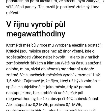
podstřešního patra klesla tím, že střechu nyní zakrývají z
větší části panely. Ten rozdíl je pocitově zřetelný i bez
měření.
V říjnu vyrobí půl
megawatthodiny
Kromě tří měsíců v roce mu vyrobená elektřina postačí:
Kritické jsou měsíce prosinec až únor včetně, kde o
soběstačnosti vůbec nelze hovořit – ale to je v našich
zeměpisných šířkách a klimatu (většinu času zatažená
obloha, mlha, nízká oblačnost) standardní a dobře
známé. Ve slunečných měsících vyrobí v rozmezí 1 až
1,5 MWh: Zajímavé je, že říjen, který už bývá vnímán –
spíš ale subjektivně! – jako měsíc, kdy už pomalu
nastupuje tma, bez problémů udělá ještě půl
megawatthodiny, takže zabezpečí 40% soběstačnost.
Ale listopad už 0,2 MWh, prosinec 0,1 MWh,
soběstačnost je bídná. Letos byl nejhorší leden, což