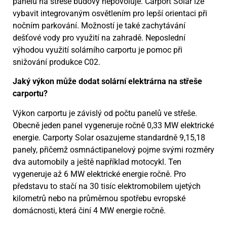
panelů na střeše budovy nepovoluje. Carport Solar lze
vybavit integrovaným osvětlením pro lepší orientaci při
nočním parkování. Možností je také zachytávání
dešťové vody pro využití na zahradě. Neposlední
výhodou využití solárního carportu je pomoc při
snižování produkce C02.
Jaký výkon může dodat solární elektrárna na střeše
carportu?
Výkon carportu je závislý od počtu panelů ve střeše.
Obecně jeden panel vygeneruje ročně 0,33 MW elektrické
energie. Carporty Solar osazujeme standardně 9,15,18
panely, přičemž osmnáctipanelový pojme svými rozměry
dva automobily a ještě například motocykl. Ten
vygeneruje až 6 MW elektrické energie ročně. Pro
představu to stačí na 30 tisíc elektromobilem ujetých
kilometrů nebo na průměrnou spotřebu evropské
domácnosti, která činí 4 MW energie ročně.