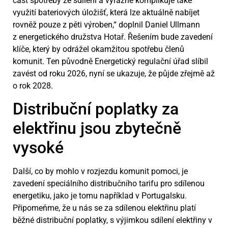
část spotřeby ze sdílení a výrazně komplikuje také
využití bateriových úložišť, která lze aktuálně nabíjet
rovněž pouze z pěti výroben,“ doplnil Daniel Ullmann
z energetického družstva Hotař. Řešením bude zavedení
klíče, který by odrážel okamžitou spotřebu členů
komunit. Ten původně Energetický regulační úřad slíbil
zavést od roku 2026, nyní se ukazuje, že půjde zřejmě až
o rok 2028.
Distribuční poplatky za
elektřinu jsou zbytečně
vysoké
Další, co by mohlo v rozjezdu komunit pomoci, je
zavedení speciálního distribučního tarifu pro sdílenou
energetiku, jako je tomu například v Portugalsku.
Připomeňme, že u nás se za sdílenou elektřinu platí
běžné distribuční poplatky, s výjimkou sdílení elektřiny v