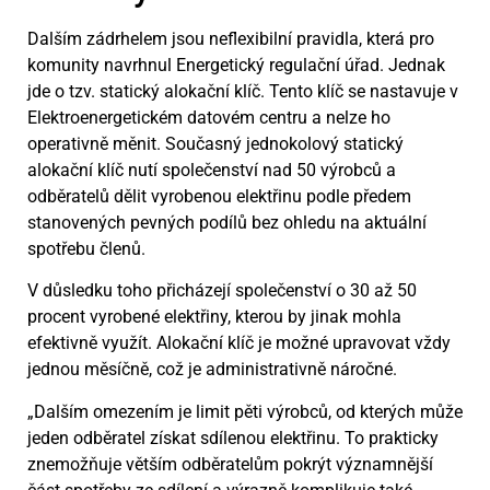
Dalším zádrhelem jsou neflexibilní pravidla, která pro
komunity navrhnul Energetický regulační úřad. Jednak
jde o tzv. statický alokační klíč. Tento klíč se nastavuje v
Elektroenergetickém datovém centru a nelze ho
operativně měnit. Současný jednokolový statický
alokační klíč nutí společenství nad 50 výrobců a
odběratelů dělit vyrobenou elektřinu podle předem
stanovených pevných podílů bez ohledu na aktuální
spotřebu členů.
V důsledku toho přicházejí společenství o 30 až 50
procent vyrobené elektřiny, kterou by jinak mohla
efektivně využít. Alokační klíč je možné upravovat vždy
jednou měsíčně, což je administrativně náročné.
„Dalším omezením je limit pěti výrobců, od kterých může
jeden odběratel získat sdílenou elektřinu. To prakticky
znemožňuje větším odběratelům pokrýt významnější