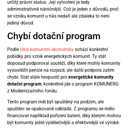
určitý právní status. Její vytvoření je tedy
administrativně náročnější. Což je jeden z důvodů, proč
se vzniku komunit u nás nedaří ale zdaleka to není
jediný důvod.
Chybí dotační program
Podle
Unie komunitní ekonomiky
schází konkrétní
pobídky pro vznik energetických komunit. Ty stát
doposud podporoval soutěží, díky které mohly komunity
vysoutěžit peníze na rozjezd, ale další podpora zatím
chybí. Stát stále nespustil pro
energetické komunity
dotační program
, konkrétně jde o program KOMUNERG
z Modernizačního fondu.
Tento program měl být spuštěný na podzim, ale
spuštění se opakovaně odkládá. Z programu se mělo
financovat například pořízení baterií, díky kterým mohou
být komunity ještě výdělečnější a efektivnější ve výrobě.