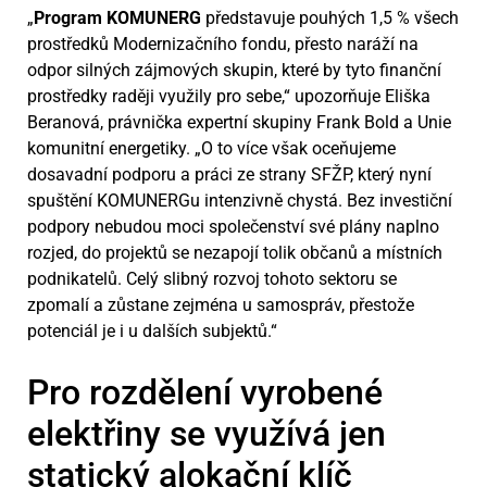
„
Program KOMUNERG
představuje pouhých 1,5 % všech
prostředků Modernizačního fondu, přesto naráží na
odpor silných zájmových skupin, které by tyto finanční
prostředky raději využily pro sebe,“ upozorňuje Eliška
Beranová, právnička expertní skupiny Frank Bold a Unie
komunitní energetiky. „O to více však oceňujeme
dosavadní podporu a práci ze strany SFŽP, který nyní
spuštění KOMUNERGu intenzivně chystá. Bez investiční
podpory nebudou moci společenství své plány naplno
rozjed, do projektů se nezapojí tolik občanů a místních
podnikatelů. Celý slibný rozvoj tohoto sektoru se
zpomalí a zůstane zejména u samospráv, přestože
potenciál je i u dalších subjektů.“
Pro rozdělení vyrobené
elektřiny se využívá jen
statický alokační klíč