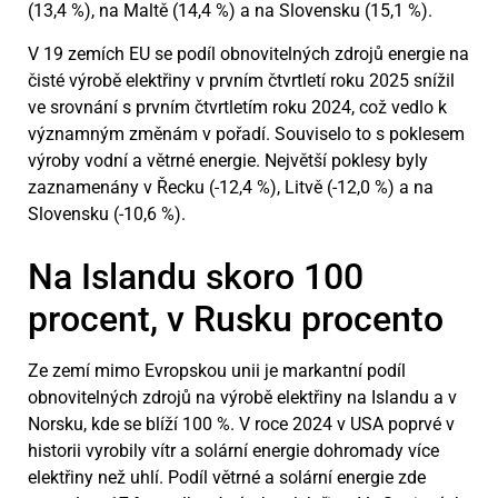
(13,4 %), na Maltě (14,4 %) a na Slovensku (15,1 %).
V 19 zemích EU se podíl obnovitelných zdrojů energie na
čisté výrobě elektřiny v prvním čtvrtletí roku 2025 snížil
ve srovnání s prvním čtvrtletím roku 2024, což vedlo k
významným změnám v pořadí. Souviselo to s poklesem
výroby vodní a větrné energie. Největší poklesy byly
zaznamenány v Řecku (-12,4 %), Litvě (-12,0 %) a na
Slovensku (-10,6 %).
Na Islandu skoro 100
procent, v Rusku procento
Ze zemí mimo Evropskou unii je markantní podíl
obnovitelných zdrojů na výrobě elektřiny na Islandu a v
Norsku, kde se blíží 100 %. V roce 2024 v USA poprvé v
historii vyrobily vítr a solární energie dohromady více
elektřiny než uhlí. Podíl větrné a solární energie zde