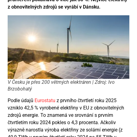
z obnovitelných zdrojů se vyrábí v Dánsku.
V Česku je přes 200 větrných elektráren | Zdroj: Ivo
Brzobohatý
Podle údajů
Eurostatu
z prvního čtvrtletí roku 2025
vzniklo 42,5 % vyrobené elektřiny v EU z obnovitelných
zdrojů energie. To znamená ve srovnání s prvním
čtvrtletím roku 2024 pokles o 4,3 procenta. Ačkoliv
výrazně narostla výroba elektřiny ze solární energie (z