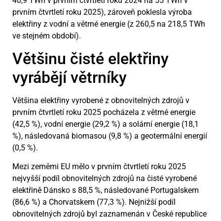
40,9 TWh v prvním čtvrtletí roku 2024 na 55 TWh v
prvním čtvrtletí roku 2025), zároveň poklesla výroba
elektřiny z vodní a větrné energie (z 260,5 na 218,5 TWh
ve stejném období).
Většinu čisté elektřiny
vyrábějí větrníky
Většina elektřiny vyrobené z obnovitelných zdrojů v
prvním čtvrtletí roku 2025 pocházela z větrné energie
(42,5 %), vodní energie (29,2 %) a solární energie (18,1
%), následovaná biomasou (9,8 %) a geotermální energií
(0,5 %).
Mezi zeměmi EU mělo v prvním čtvrtletí roku 2025
nejvyšší podíl obnovitelných zdrojů na čisté vyrobené
elektřině Dánsko s 88,5 %, následované Portugalskem
(86,6 %) a Chorvatskem (77,3 %). Nejnižší podíl
obnovitelných zdrojů byl zaznamenán v České republice