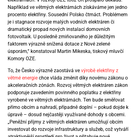
Například ve větrných elektrárnách získáváme jen jedno
procento elektřiny. Sousední Polsko čtrnáct. Problémem
je i stagnace rozvoje malých vodních elektráren či
dramatický propad nových instalací domovních
fotovoltaik. U posledně zmiňovaného je důležitým
faktorem výrazně snížená dotace z Nové zelené
úsporám,“ konstatoval Martin Mikeska, tiskový mluvčí
Komory OZE.
To, že Česko výrazně zaostává ve
výrobě elektřiny z
větrné energie
chce vláda změnit díky novému zákonu o
akceleračních zónách. Rozvoj větrných elektráren zákon
podporuje zavedením povinného poplatku z elektřiny
vyrobené ve větrných elektrárnách. Ten bude směřovat
přímo obcím a nahradí, případně doplní – pokud dojde k
úpravě – dosud nejčastěji využívané dohody s obcemi.
„Peněžní příjmy z větrných elektráren umožňují obcím
investovat do rozvoje infrastruktury a služeb, což vytváří
atraktivnější prostředí pro život a přitahuje nové