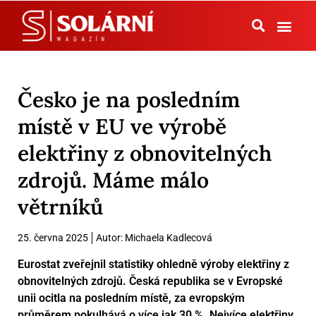
Tepelná čerpadla
Česko je na posledním
místě v EU ve výrobě
elektřiny z obnovitelných
zdrojů. Máme málo
větrníků
25. června 2025
Autor:
Michaela Kadlecová
Eurostat zveřejnil statistiky ohledně výroby elektřiny z
obnovitelných zdrojů. Česká republika se v Evropské
unii ocitla na posledním místě, za evropským
průměrem pokulhává o více jak 30 %. Nejvíce elektřiny