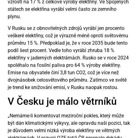
vzrostl na 17 % z celkové výroby elektřiny. Ve Spojených
státech se elektřina vyrábí velmi často ze zemního
plynu.
V Rusku se z obnovitelných zdrojů vyrábí jen procento
veškeré elektřiny, což je výrazně méně oproti světovému
průměru 15 %. Předpoklad je, že v roce 2035 bude tento
podíl šest procent. Vedle toho vyrábí zhruba 18 %
elektřiny v jaderných elektrárnách. Rusko se v roce 2024
spoléhalo na fosilní paliva pro 64 % výroby elektřiny.
Emise na obyvatele činí 3,8 tun CO2, což je více než
dvojnásobek celosvětového průměru. Zatímco ve světě
je trend ke snižování emisí, v Rusku naopak rostou.
V Česku je málo větrníků
„Nemáme-li komentovat meziroční pokles, který může
být dán klimatickými výkyvy, ale opravdu naši pozici, tak
je důvodem velmi nízká výroba elektřiny ve větrných
elektrárnách. V rozvoji OZE totiž ČR prospalo dekádu.