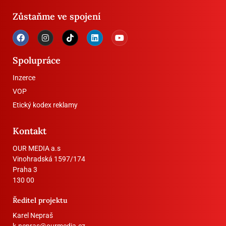
Zůstaňme ve spojení
Spolupráce
Inzerce
VOP
Etický kodex reklamy
Kontakt
OUR MEDIA a.s
Vinohradská 1597/174
Praha 3
130 00
Ředitel projektu
Karel Nepraš
k.nepras@ourmedia.cz