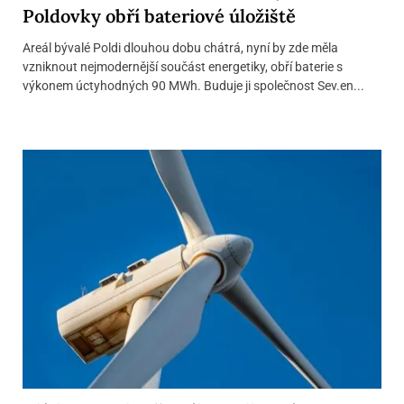
Poldovky obří bateriové úložiště
Areál bývalé Poldi dlouhou dobu chátrá, nyní by zde měla
vzniknout nejmodernější součást energetiky, obří baterie s
výkonem úctyhodných 90 MWh. Buduje ji společnost Sev.en...