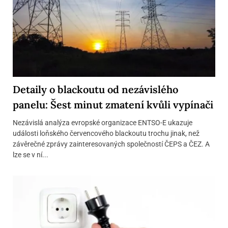
Detaily o blackoutu od nezávislého
panelu: Šest minut zmatení kvůli vypínači
Nezávislá analýza evropské organizace ENTSO-E ukazuje
události loňského červencového blackoutu trochu jinak, než
závěrečné zprávy zainteresovaných společností ČEPS a ČEZ. A
lze se v ní...