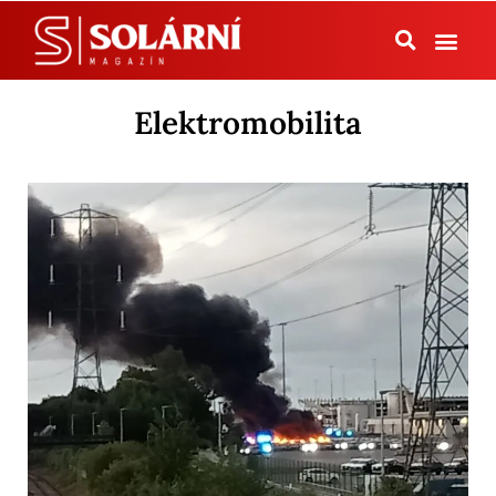
Tepelná čerpadla
Elektromobilita