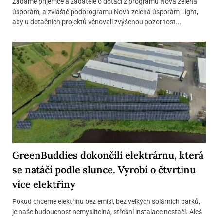
Žádáme příjemce a žadatele o dotaci z programu Nová zelená
úsporám, a zvláště podprogramu Nová zelená úsporám Light,
aby u dotačních projektů věnovali zvýšenou pozornost...
GreenBuddies dokončili elektrárnu, která
se natáčí podle slunce. Vyrobí o čtvrtinu
více elektřiny
Pokud chceme elektřinu bez emisí, bez velkých solárních parků,
je naše budoucnost nemyslitelná, střešní instalace nestačí. Aleš