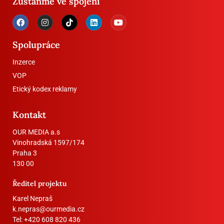
Zůstaňme ve spojení
Spolupráce
Inzerce
VOP
Etický kodex reklamy
Kontakt
OUR MEDIA a.s
Vinohradská 1597/174
Praha 3
130 00
Ředitel projektu
Karel Nepraš
k.nepras@ourmedia.cz
Tel:
+420 608 820 436