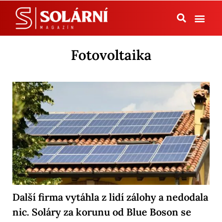
Tepelná čerpadla
Fotovoltaika
Další firma vytáhla z lidí zálohy a nedodala
nic. Soláry za korunu od Blue Boson se