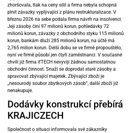
zhoršovala, tlak na ceny sílil a firma nebyla schopná
plnit závazky vyplývající z plánu restrukturalizace. V
březnu 2026 na sebe podala firma návrh na insolvenci.
Její zásoby činí 97 milionů korun, pohledávky 72
milionů korun, závazky z obchodního styku 115 milionů
korun, bankám dluží 285 milionů korun, na účtě má
2,765 milion korun. Delší dobu se ve firmě propouštělo,
nyní ve firmě působí jen čtyři zaměstnanci. V současné
chvíli již firma ifTECH nevyvíjí žádnou samostatnou
obchodní činnost. Snaží se doprodat staré zásoby a
spravovat zbývající majetek. Zbývající zboží je
„nesourodý soubor zbytkových zásob“, další zboží již
nenakupuje.
Dodávky konstrukcí přebírá
KRAJICZECH
Společnost o situaci informovala své zákazníky