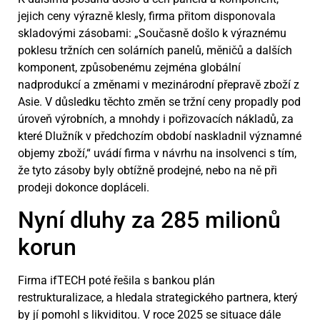
jejich ceny výrazně klesly, firma přitom disponovala
skladovými zásobami: „Současně došlo k výraznému
poklesu tržních cen solárních panelů, měničů a dalších
komponent, způsobenému zejména globální
nadprodukcí a změnami v mezinárodní přepravě zboží z
Asie. V důsledku těchto změn se tržní ceny propadly pod
úroveň výrobních, a mnohdy i pořizovacích nákladů, za
které Dlužník v předchozím období naskladnil významné
objemy zboží,“ uvádí firma v návrhu na insolvenci s tím,
že tyto zásoby byly obtížně prodejné, nebo na ně při
prodeji dokonce dopláceli.
Nyní dluhy za 285 milionů
korun
Firma ifTECH poté řešila s bankou plán
restrukturalizace, a hledala strategického partnera, který
by jí pomohl s likviditou. V roce 2025 se situace dále