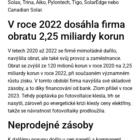
Solax, Trina, Aiko, Pylontech, Tigo, SolarEdge nebo
Canadian Solar.
V roce 2022 dosáhla firma
obratu 2,25 miliardy korun
V letech 2020 až 2022 se firmě mimořádně dařilo,
navýšila obrat, ale také svůj provoz a zaměstnance.
Obrat se zvýšil ze 120 milionů korun v roce 2020 na 2,25
miliardy korun v roce 2022, při současném významném
růstu zisku. V tomto období firma navýšila své skladové
zásoby, a to díky financování od bank. Zlom přišel v roce
2023. Tehdy poptávka po fotovoltaice klesla, trh se
nasytil, zároveň po energetické krizi klesly ceny elektřiny,
takže se návratnost fotovoltaiky prodloužila.
Neprodejné zásoby
K dalšímu posunu došlo u cen panelů a komponent,