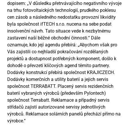
dopisem: „V důsledku přetrvávajícího negativního vývoje
na trhu fotovoltaických technologií, prudkého poklesu
cen zásob a následného nedostatku provozní likvidity
byla společnost ifTECH s.r.o. nucena na sebe podat
insolvenční návrh. Tato situace vede k nezbytnému
zastavení naší běžné obchodní činnosti.“ Dále
oznamuje, kdo její agendu přebírá: „Abychom však pro
Vás zajistili co nejhladší pokračování rozdělaných
projektů a dostupnost potřebných komponent, došlo k
dohodě o převzetí klíčových agend těmito partnery.
Dodávky konstrukcí přebírá společnost KRAJICZECH.
Dodávky komerčních a utility baterií a jejich servis
společnost TERRABATT. Placený servis rezidenčních
baterií vybraných výrobců (především Pylontech)
společnost Terrabatt. Reklamace a případný servis
střídačů zajistí autorizované servisy jednotlivých
výrobců. Reklamace solárních panelů přechází přímo na
výrobce.“