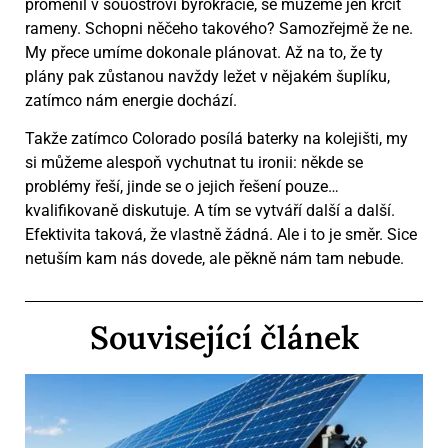
proměnil v souostroví byrokracie, se můžeme jen krčit
rameny. Schopni něčeho takového? Samozřejmě že ne.
My přece umíme dokonale plánovat. Až na to, že ty
plány pak zůstanou navždy ležet v nějakém šuplíku,
zatímco nám energie dochází.
Takže zatímco Colorado posílá baterky na kolejišti, my
si můžeme alespoň vychutnat tu ironii: někde se
problémy řeší, jinde se o jejich řešení pouze…
kvalifikovaně diskutuje. A tím se vytváří další a další.
Efektivita taková, že vlastně žádná. Ale i to je směr. Sice
netuším kam nás dovede, ale pěkně nám tam nebude.
Související článek