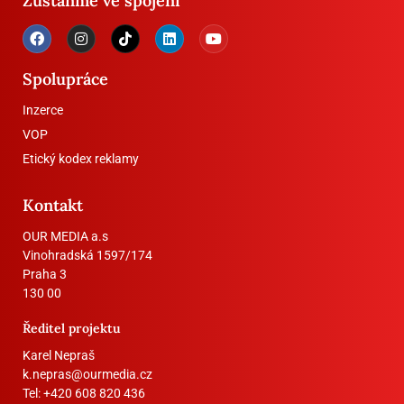
Zůstaňme ve spojení
Spolupráce
Inzerce
VOP
Etický kodex reklamy
Kontakt
OUR MEDIA a.s
Vinohradská 1597/174
Praha 3
130 00
Ředitel projektu
Karel Nepraš
k.nepras@ourmedia.cz
Tel:
+420 608 820 436