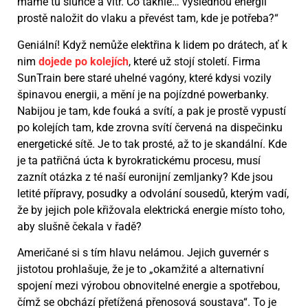
máme tu slunce a vítr. Co takhle… výslednou energii
prostě naložit do vlaku a převést tam, kde je potřeba?“
Geniální! Když nemůže elektřina k lidem po drátech, ať k
nim
dojede po kolejích
, které už stojí století. Firma
SunTrain bere staré uhelné vagóny, které kdysi vozily
špinavou energii, a mění je na pojízdné powerbanky.
Nabijou je tam, kde fouká a svítí, a pak je prostě vypustí
po kolejích tam, kde zrovna svítí červená na dispečinku
energetické sítě. Je to tak prosté, až to je skandální. Kde
je ta patřičná úcta k byrokratickému procesu, musí
zaznít otázka z té naší euronijní zemljanky? Kde jsou
letité přípravy, posudky a odvolání sousedů, kterým vadí,
že by jejich pole křižovala elektrická energie místo toho,
aby slušně čekala v řadě?
Američané si s tím hlavu nelámou. Jejich guvernér s
jistotou prohlašuje, že je to „okamžité a alternativní
spojení mezi výrobou obnovitelné energie a spotřebou,
čímž se obchází přetížená přenosová soustava“. To je