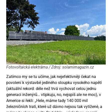
Fotovoltaická elektrárna / Zdroj: solarnimagazin.cz
Zatímco my se tu učíme, jak nejefektivněji čekat na
povolení k výstavbě jediného sloupku vysokého napětí
(aktuální rekord: déle než trvá vychovat celou jednu
generaci inženýrů… vtipkuju, no, nejspíš ale ne moc), v
Americe si řekli: „Hele, máme tady 140 000 mil
železničních tratí, které už dávno nejsou tak vytížené, a