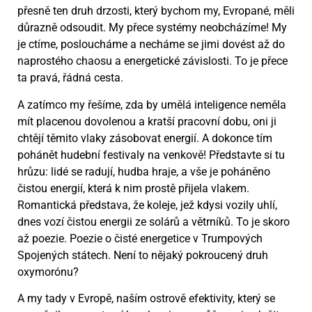
přesně ten druh drzosti, který bychom my, Evropané, měli
důrazně odsoudit. My přece systémy neobcházíme! My
je ctíme, posloucháme a necháme se jimi dovést až do
naprostého chaosu a energetické závislosti. To je přece
ta pravá, řádná cesta.
A zatímco my řešíme, zda by umělá inteligence neměla
mít placenou dovolenou a kratší pracovní dobu, oni ji
chtějí těmito vlaky zásobovat energií. A dokonce tím
pohánět hudební festivaly na venkově! Představte si tu
hrůzu: lidé se radují, hudba hraje, a vše je poháněno
čistou energií, která k nim prostě přijela vlakem.
Romantická představa, že koleje, jež kdysi vozily uhlí,
dnes vozí čistou energii ze solárů a větrníků. To je skoro
až poezie. Poezie o čisté energetice v Trumpových
Spojených státech. Není to nějaký pokroucený druh
oxymorónu?
A my tady v Evropě, naším ostrově efektivity, který se