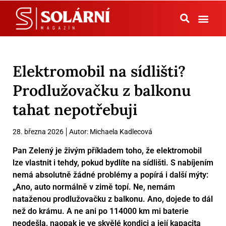
Tepelná čerpadla
Elektromobil na sídlišti?
Prodlužovačku z balkonu
tahat nepotřebuji
28. března 2026
Autor:
Michaela Kadlecová
Pan Zelený je živým příkladem toho, že elektromobil
lze vlastnit i tehdy, pokud bydlíte na sídlišti. S nabíjením
nemá absolutně žádné problémy a popírá i další mýty:
„Ano, auto normálně v zimě topí. Ne, nemám
nataženou prodlužovačku z balkonu. Ano, dojede to dál
než do krámu. A ne ani po 114000 km mi baterie
neodešla, naopak je ve skvělé kondici a její kapacita