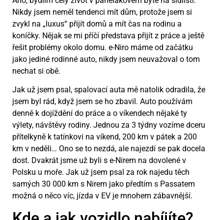
Ano, bydlím celý život v panelákovém bytě na sídlišti.
Nikdy jsem neměl tendenci mít dům, protože jsem si
zvykl na „luxus“ přijít domů a mít čas na rodinu a
koníčky. Nějak se mi příčí představa přijít z práce a ještě
řešit problémy okolo domu. e-Niro máme od začátku
jako jediné rodinné auto, nikdy jsem neuvažoval o tom
nechat si obě.
Jak už jsem psal, spalovací auta mě natolik odradila, že
jsem byl rád, když jsem se ho zbavil. Auto používám
denně k dojíždění do práce a o víkendech nějaké ty
výlety, návštěvy rodiny. Jednou za 3 týdny vozíme dceru
přítelkyně k tatínkovi na víkend, 200 km v pátek a 200
km v neděli… Ono se to nezdá, ale najezdí se pak docela
dost. Dvakrát jsme už byli s e-Nirem na dovolené v
Polsku u moře. Jak už jsem psal za rok najedu těch
samých 30 000 km s Nirem jako předtím s Passatem
možná o něco víc, jízda v EV je mnohem zábavnější.
Kde a jak vozidlo nabíjíte?