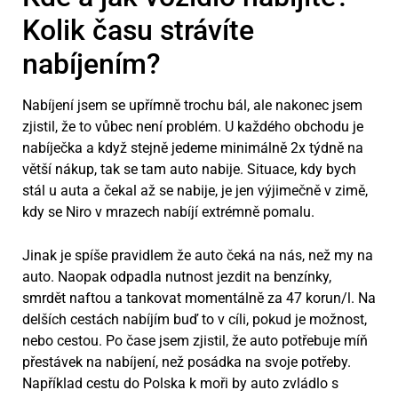
Kolik času strávíte
nabíjením?
Nabíjení jsem se upřímně trochu bál, ale nakonec jsem
zjistil, že to vůbec není problém. U každého obchodu je
nabíječka a když stejně jedeme minimálně 2x týdně na
větší nákup, tak se tam auto nabije. Situace, kdy bych
stál u auta a čekal až se nabije, je jen výjimečně v zimě,
kdy se Niro v mrazech nabíjí extrémně pomalu.
Jinak je spíše pravidlem že auto čeká na nás, než my na
auto. Naopak odpadla nutnost jezdit na benzínky,
smrdět naftou a tankovat momentálně za 47 korun/l. Na
delších cestách nabíjím buď to v cíli, pokud je možnost,
nebo cestou. Po čase jsem zjistil, že auto potřebuje míň
přestávek na nabíjení, než posádka na svoje potřeby.
Například cestu do Polska k moři by auto zvládlo s