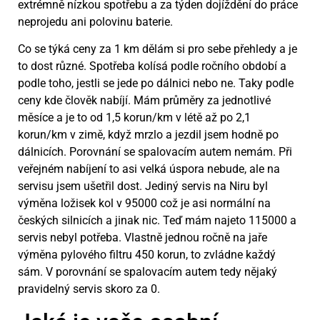
extrémně nízkou spotřebu a za týden dojíždění do práce
neprojedu ani polovinu baterie.
Co se týká ceny za 1 km dělám si pro sebe přehledy a je
to dost různé. Spotřeba kolísá podle ročního období a
podle toho, jestli se jede po dálnici nebo ne. Taky podle
ceny kde člověk nabíjí. Mám průměry za jednotlivé
měsíce a je to od 1,5 korun/km v létě až po 2,1
korun/km v zimě, když mrzlo a jezdil jsem hodně po
dálnicích. Porovnání se spalovacím autem nemám. Při
veřejném nabíjení to asi velká úspora nebude, ale na
servisu jsem ušetřil dost. Jediný servis na Niru byl
výměna ložisek kol v 95000 což je asi normální na
českých silnicích a jinak nic. Teď mám najeto 115000 a
servis nebyl potřeba. Vlastně jednou ročně na jaře
výměna pylového filtru 450 korun, to zvládne každý
sám. V porovnání se spalovacím autem tedy nějaký
pravidelný servis skoro za 0.