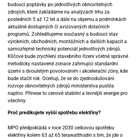
budoucí poptávky po jednotlivých obnovitelných
zdrojích, které zakládáme na analýzách trhu za
posledních 5 až 12 let a dále na objemu a podmínkách
aktuálně dostupných či avizovaných dotačních
programů. Zohledňujeme současný a budoucí stav
výrobních, obchodních, montážních a dalších kapacit a
samozřejmě technický potenciál jednotlivých zdrojů.
Klíčové bude zrychlení stavebního řízení včetně správně
metodicky nastavené zonace zahrnující standardní
území s dvouletým povolováním i akcelerační zóny, kde
bude stačit rok. Oceňuji, že se do zjednodušování
rozvoje obnovitelných zdrojů ministerstva pustila
naplno. Přinese to cenově stabilní a levnější energie pro
všechny.
Proč predikujete vyšší spotřebu elektřiny?
MPO předpokládá v roce 2030 celkovou spotřebu
elektřiny kolem 63 až 65 terawatthodin s tím, že jde o