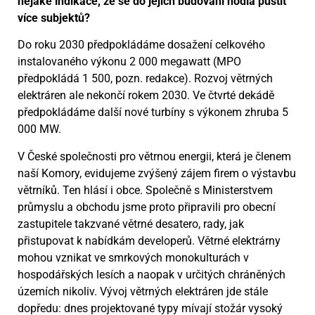
nějaké indikace, že se do jejich budování hodlá pustit
více subjektů?
Do roku 2030 předpokládáme dosažení celkového
instalovaného výkonu 2 000 megawatt (MPO
předpokládá 1 500, pozn. redakce). Rozvoj větrných
elektráren ale nekončí rokem 2030. Ve čtvrté dekádě
předpokládáme další nové turbíny s výkonem zhruba 5
000 MW.
V České společnosti pro větrnou energii, která je členem
naší Komory, evidujeme zvýšený zájem firem o výstavbu
větrníků. Ten hlásí i obce. Společně s Ministerstvem
průmyslu a obchodu jsme proto připravili pro obecní
zastupitele takzvané větrné desatero, rady, jak
přistupovat k nabídkám developerů. Větrné elektrárny
mohou vznikat ve smrkových monokulturách v
hospodářských lesích a naopak v určitých chráněných
územích nikoliv. Vývoj větrných elektráren jde stále
dopředu: dnes projektované typy mívají stožár vysoký