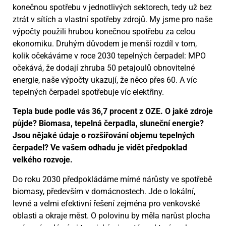
konečnou spotřebu v jednotlivých sektorech, tedy už bez
ztrát v sítích a vlastní spotřeby zdrojů. My jsme pro naše
výpočty použili hrubou konečnou spotřebu za celou
ekonomiku. Druhým důvodem je menší rozdíl v tom,
kolik očekáváme v roce 2030 tepelných čerpadel: MPO
očekává, že dodají zhruba 50 petajoulů obnovitelné
energie, naše výpočty ukazují, že něco přes 60. A víc
tepelných čerpadel spotřebuje víc elektřiny.
Tepla bude podle vás 36,7 procent z OZE. O jaké zdroje
půjde? Biomasa, tepelná čerpadla, sluneční energie?
Jsou nějaké údaje o rozšiřování objemu tepelných
čerpadel? Ve vašem odhadu je vidět předpoklad
velkého rozvoje.
Do roku 2030 předpokládáme mírné nárůsty ve spotřebě
biomasy, především v domácnostech. Jde o lokální,
levné a velmi efektivní řešení zejména pro venkovské
oblasti a okraje měst. O polovinu by měla narůst plocha