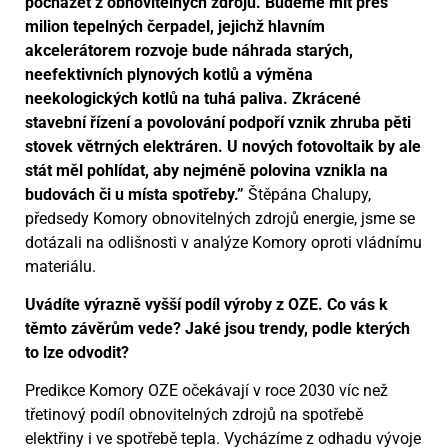
pocházet z obnovitelných zdrojů. Budeme mít přes
milion tepelných čerpadel, jejichž hlavním
akcelerátorem rozvoje bude náhrada starých,
neefektivních plynových kotlů a výměna
neekologických kotlů na tuhá paliva. Zkrácené
stavební řízení a povolování podpoří vznik zhruba pěti
stovek větrných elektráren. U nových fotovoltaik by ale
stát měl pohlídat, aby nejméně polovina vznikla na
budovách či u místa spotřeby.”
Štěpána Chalupy,
předsedy Komory obnovitelných zdrojů energie, jsme se
dotázali na odlišnosti v analýze Komory oproti vládnímu
materiálu.
Uvádíte výrazně vyšší podíl výroby z OZE. Co vás k
těmto závěrům vede? Jaké jsou trendy, podle kterých
to lze odvodit?
Predikce Komory OZE očekávají v roce 2030 víc než
třetinový podíl obnovitelných zdrojů na spotřebě
elektřiny i ve spotřebě tepla. Vycházíme z odhadu vývoje