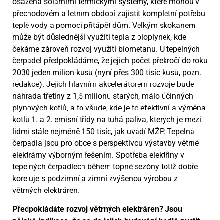
osázená solárními termickými systémy, které mohou v
přechodovém a letním období zajistit kompletní potřebu
teplé vody a pomoci přitápět dům. Velkým skokanem
může být důslednější využití tepla z bioplynek, kde
čekáme zároveň rozvoj využití biometanu. U tepelných
čerpadel předpokládáme, že jejich počet překročí do roku
2030 jeden milion kusů (nyní přes 300 tisíc kusů, pozn.
redakce). Jejich hlavním akcelerátorem rozvoje bude
náhrada třetiny z 1,5 milionu starých, málo účinných
plynových kotlů, a to všude, kde je to efektivní a výměna
kotlů 1. a 2. emisní třídy na tuhá paliva, kterých je mezi
lidmi stále nejméně 150 tisíc, jak uvádí MŽP. Tepelná
čerpadla jsou pro obce s perspektivou výstavby větrné
elektrárny výborným řešením. Spotřeba elektřiny v
tepelných čerpadlech během topné sezóny totiž dobře
koreluje s podzimní a zimní zvýšenou výrobou z
větrných elektráren.
Předpokládáte rozvoj větrných elektráren? Jsou