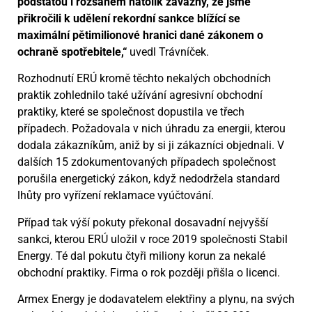
podstatou i rozsahem natolik závažný, že jsme
přikročili k udělení rekordní sankce blížící se
maximální pětimilionové hranici dané zákonem o
ochraně spotřebitele,“
uvedl Trávníček.
Rozhodnutí ERÚ kromě těchto nekalých obchodních
praktik zohlednilo také užívání agresivní obchodní
praktiky, které se společnost dopustila ve třech
případech. Požadovala v nich úhradu za energii, kterou
dodala zákazníkům, aniž by si ji zákazníci objednali. V
dalších 15 zdokumentovaných případech společnost
porušila energetický zákon, když nedodržela standard
lhůty pro vyřízení reklamace vyúčtování.
Případ tak výší pokuty překonal dosavadní nejvyšší
sankci, kterou ERÚ uložil v roce 2019 společnosti Stabil
Energy. Té dal pokutu čtyři miliony korun za nekalé
obchodní praktiky. Firma o rok později přišla o licenci.
Armex Energy je dodavatelem elektřiny a plynu, na svých