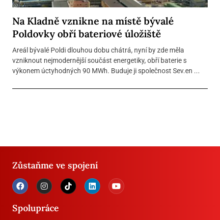
Na Kladně vznikne na místě bývalé
Poldovky obří bateriové úložiště
Areál bývalé Poldi dlouhou dobu chátrá, nyní by zde měla
vzniknout nejmodernější součást energetiky, obří baterie s
výkonem úctyhodných 90 MWh. Buduje ji společnost Sev.en ...
Zůstaňme ve spojení
Spolupráce