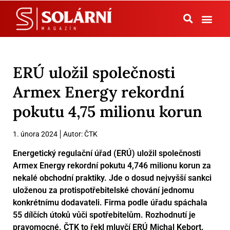
Tepelná čerpadla
ERÚ uložil společnosti
Armex Energy rekordní
pokutu 4,75 milionu korun
1. února 2024
Autor:
ČTK
Energetický regulační úřad (ERÚ) uložil společnosti
Armex Energy rekordní pokutu 4,746 milionu korun za
nekalé obchodní praktiky. Jde o dosud nejvyšší sankci
uloženou za protispotřebitelské chování jednomu
konkrétnímu dodavateli. Firma podle úřadu spáchala
55 dílčích útoků vůči spotřebitelům. Rozhodnutí je
pravomocné. ČTK to řekl mluvčí ERÚ Michal Kebort.