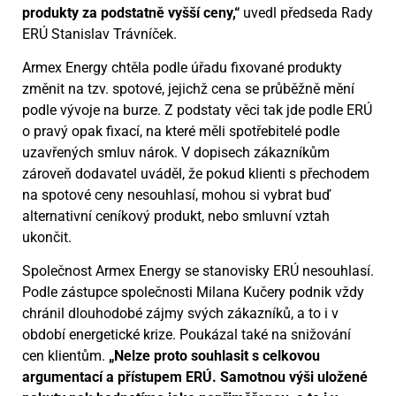
produkty za podstatně vyšší ceny,“
uvedl předseda Rady
ERÚ Stanislav Trávníček.
Armex Energy chtěla podle úřadu fixované produkty
změnit na tzv. spotové, jejichž cena se průběžně mění
podle vývoje na burze. Z podstaty věci tak jde podle ERÚ
o pravý opak fixací, na které měli spotřebitelé podle
uzavřených smluv nárok. V dopisech zákazníkům
zároveň dodavatel uváděl, že pokud klienti s přechodem
na spotové ceny nesouhlasí, mohou si vybrat buď
alternativní ceníkový produkt, nebo smluvní vztah
ukončit.
Společnost Armex Energy se stanovisky ERÚ nesouhlasí.
Podle zástupce společnosti Milana Kučery podnik vždy
chránil dlouhodobé zájmy svých zákazníků, a to i v
období energetické krize. Poukázal také na snižování
cen klientům.
„Nelze proto souhlasit s celkovou
argumentací a přístupem ERÚ. Samotnou výši uložené