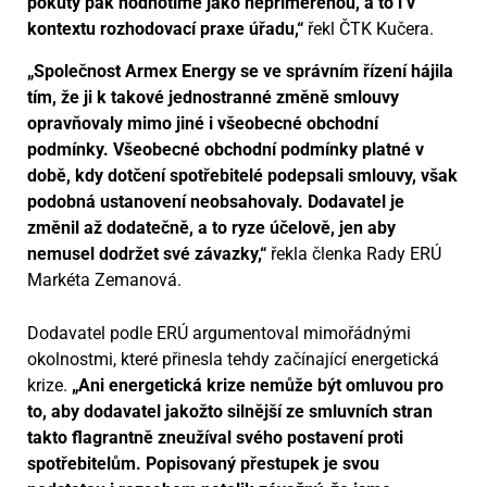
pokuty pak hodnotíme jako nepřiměřenou, a to i v
kontextu rozhodovací praxe úřadu,“
řekl ČTK Kučera.
„Společnost Armex Energy se ve správním řízení hájila
tím, že ji k takové jednostranné změně smlouvy
opravňovaly mimo jiné i všeobecné obchodní
podmínky. Všeobecné obchodní podmínky platné v
době, kdy dotčení spotřebitelé podepsali smlouvy, však
podobná ustanovení neobsahovaly. Dodavatel je
změnil až dodatečně, a to ryze účelově, jen aby
nemusel dodržet své závazky,“
řekla členka Rady ERÚ
Markéta Zemanová.
Dodavatel podle ERÚ argumentoval mimořádnými
okolnostmi, které přinesla tehdy začínající energetická
krize.
„Ani energetická krize nemůže být omluvou pro
to, aby dodavatel jakožto silnější ze smluvních stran
takto flagrantně zneužíval svého postavení proti
spotřebitelům. Popisovaný přestupek je svou