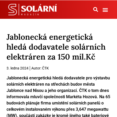
Tepelná čerpadla
Jablonecká energetická
hledá dodavatele solárních
elektráren za 150 mil.Kč
3. ledna 2024
Autor:
ČTK
Jablonecká energetická hledá dodavatele pro výstavbu
solárních elektráren na střechách budov města
Jablonce nad Nisou a jeho organizací. ČTK o tom dnes
informovala mluvčí společnosti Markéta Hozová. Na 65
budovách plánuje firma umístění solárních panelů o
celkovém instalovaném výkonu přes 3,647 megawattu
(MW), součástí zakázky je kromě jiného také bateriové