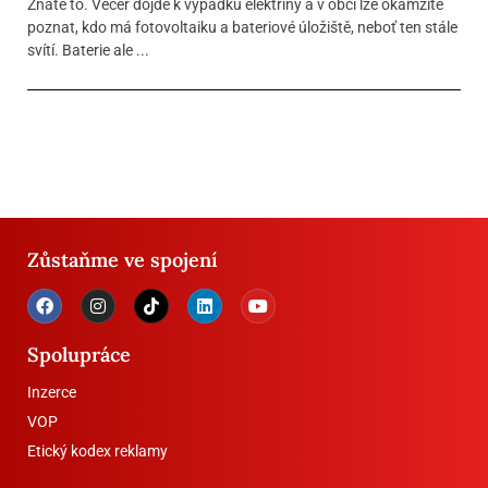
Znáte to. Večer dojde k výpadku elektřiny a v obci lze okamžitě
poznat, kdo má fotovoltaiku a bateriové úložiště, neboť ten stále
svítí. Baterie ale ...
Zůstaňme ve spojení
Spolupráce
Inzerce
VOP
Etický kodex reklamy