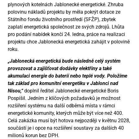
plynových kotelnách Jablonecké energetické. Zhruba
polovinu nákladů projektu by měla pokrýt dotace ze
Státního fondu životního prostředí (SFŽP), zbytek
zaplatí energetická společnost ze svých zdrojů. Lhůta
pro podání nabídek končí 24. ledna, práce na realizaci
projektu chce Jablonecká energetická zahájit v polovině
roku.
„Jablonecká energetická bude následně celý systém
provozovat a zajišťovat dodávky elektřiny a také
akumulaci energie do baterií nebo teplé vody. Položíme
tak základ pro komunitní energetiku v Jablonci nad
Nisou,“
doplnil ředitel Jablonecké energetické Boris
Pospíšil. Jedním z klíčových požadavků je možnost
rozšíření systému na další odběrná místa v rámci
energetické komunity, kterých může být více než 400.
Celá zakázka musí být hotova nejpozději v květnu 2028,
součástí je i opce na rozšíření soustavy za dalších 40
milionů korun bez DPH.