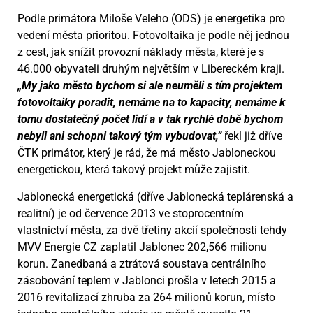
Podle primátora Miloše Veleho (ODS) je energetika pro
vedení města prioritou. Fotovoltaika je podle něj jednou
z cest, jak snížit provozní náklady města, které je s
46.000 obyvateli druhým největším v Libereckém kraji.
„My jako město bychom si ale neuměli s tím projektem
fotovoltaiky poradit, nemáme na to kapacity, nemáme k
tomu dostatečný počet lidí a v tak rychlé době bychom
nebyli ani schopni takový tým vybudovat,“
řekl již dříve
ČTK primátor, který je rád, že má město Jabloneckou
energetickou, která takový projekt může zajistit.
Jablonecká energetická (dříve Jablonecká teplárenská a
realitní) je od července 2013 ve stoprocentním
vlastnictví města, za dvě třetiny akcií společnosti tehdy
MVV Energie CZ zaplatil Jablonec 202,566 milionu
korun. Zanedbaná a ztrátová soustava centrálního
zásobování teplem v Jablonci prošla v letech 2015 a
2016 revitalizací zhruba za 264 milionů korun, místo