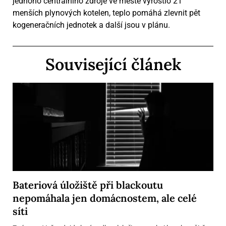
jednoho centrálního zdroje ve městě vyrostlo 21
menších plynových kotelen, teplo pomáhá zlevnit pět
kogeneračních jednotek a další jsou v plánu.
Související článek
Bateriová úložiště při blackoutu
nepomáhala jen domácnostem, ale celé
síti