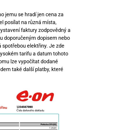
ímo jemu se hradí jen cena za
l posílat na různá místa,
a vystavení faktury zodpovědný a
kturu doporučeným dopisem nebo
á spotřebou elektřiny. Je zde
vysokém tarifu a datum tohoto
tomu lze vypočítat dodané
dem také další platby, které