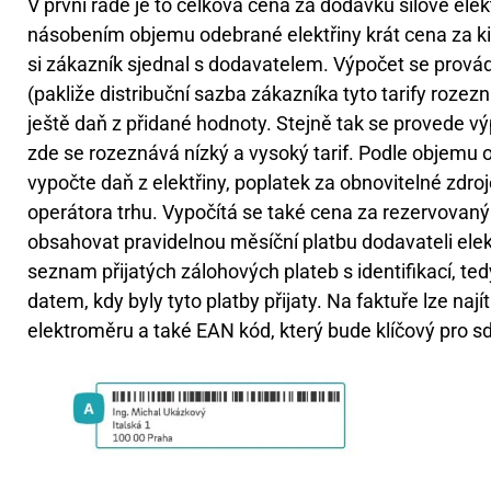
V první řadě je to celková cena za dodávku silové elek
násobením objemu odebrané elektřiny krát cena za kil
si zákazník sjednal s dodavatelem. Výpočet se provádí
(pakliže distribuční sazba zákazníka tyto tarify rozezn
ještě daň z přidané hodnoty. Stejně tak se provede výp
zde se rozeznává nízký a vysoký tarif. Podle objemu 
vypočte daň z elektřiny, poplatek za obnovitelné zdro
operátora trhu. Vypočítá se také cena za rezervovaný
obsahovat pravidelnou měsíční platbu dodavateli elekt
seznam přijatých zálohových plateb s identifikací, te
datem, kdy byly tyto platby přijaty. Na faktuře lze naj
elektroměru a také EAN kód, který bude klíčový pro sdí