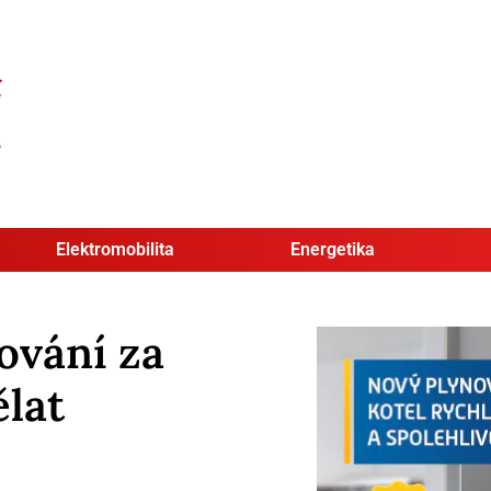
Elektromobilita
Energetika
ování za
ělat