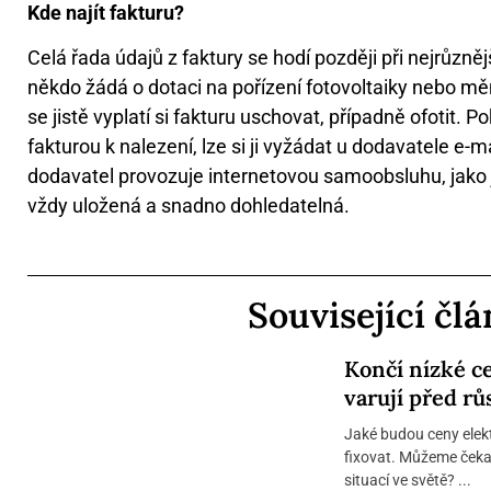
Kde najít fakturu?
Celá řada údajů z faktury se hodí později při nejrůzněj
někdo žádá o dotaci na pořízení fotovoltaiky nebo měn
se jistě vyplatí si fakturu uschovat, případně ofotit.
fakturou k nalezení, lze si ji vyžádat u dodavatele e-
dodavatel provozuje internetovou samoobsluhu, jako j
vždy uložená a snadno dohledatelná.
Související čl
Končí nízké c
varují před rů
Jaké budou ceny elekt
fixovat. Můžeme čekat 
situací ve světě? ...