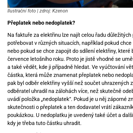
Ilustrační foto | zdroj: Kzenon
Přeplatek nebo nedoplatek?
Na faktuře za elektřinu lze najít celou řadu důležitýc
potřebovat v různých situacích, například pokud chce
nebo pokud se chce zapojit do sdílení elektřiny, kter
července letošního roku. Proto je jistě vhodné se umě
a také vědět, kde ji případně hledat. Ve vyúčtování 
částka, která může znamenat přeplatek nebo nedopla
pak byl odběr elektřiny vyšší než součet uhrazených 
odběratel uhradil na zálohách více, než skutečně odeb
uvádí položka „nedoplatek“. Pokud je u něj záporné 
skutečnosti o přeplatek a ten dodavatel vrátí zákazní
poukázkou. U nedoplatku je uvedený také účet a další 
kdy je třeba tuto částku uhradit.