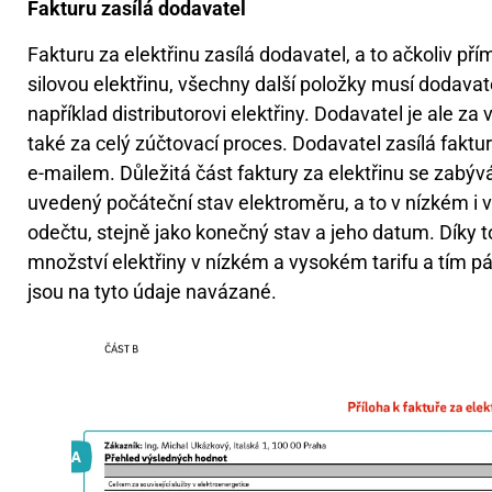
Fakturu zasílá dodavatel
Fakturu za elektřinu zasílá dodavatel, a to ačkoliv př
silovou elektřinu, všechny další položky musí dodavate
například distributorovi elektřiny. Dodavatel je ale z
také za celý zúčtovací proces. Dodavatel zasílá fa
e-mailem. Důležitá část faktury za elektřinu se zabýv
uvedený počáteční stav elektroměru, a to v nízkém i 
odečtu, stejně jako konečný stav a jeho datum. Díky 
množství elektřiny v nízkém a vysokém tarifu a tím pá
jsou na tyto údaje navázané.