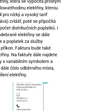
třiny, která se vypočítá prostým
owatthodinu elektřiny, kterou
 pro nízký a vysoký tarif
ává) zvlášť, poté se připočítá
očet distribučních poplatků. I
odebrané elektřiny se dále
je a poplatek za služby
 příkon. Faktura bude také
řiny. Na faktuře dále najdete
dy s variabilním symbolem a
ít dále číslo odběrného místa,
lení elektřiny.