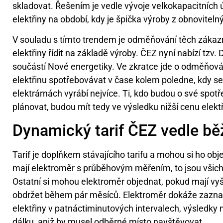
skladovat. Řešením je vedle vývoje velkokapacitních ú
elektřiny na období, kdy je špička výroby z obnoviteln
V souladu s tímto trendem je odměňování těch zákazn
elektřiny řídit na základě výroby. ČEZ nyní nabízí tzv.
součástí Nové energetiky. Ve zkratce jde o odměňov
elektřinu spotřebovávat v čase kolem poledne, kdy se 
elektrárnách vyrábí nejvíce. Ti, kdo budou o své spot
plánovat, budou mít tedy ve výsledku nižší cenu elektř
Dynamický tarif ČEZ vedle bě
Tarif je doplňkem stávajícího tarifu a mohou si ho obj
mají elektroměr s průběhovým měřením, to jsou všichn
Ostatní si mohou elektroměr objednat, pokud mají vyš
obdržet během pár měsíců. Elektroměr dokáže zazna
elektřiny v patnáctiminutových intervalech, výsledky 
dálku, aniž by musel odběrné místo navštěvovat.