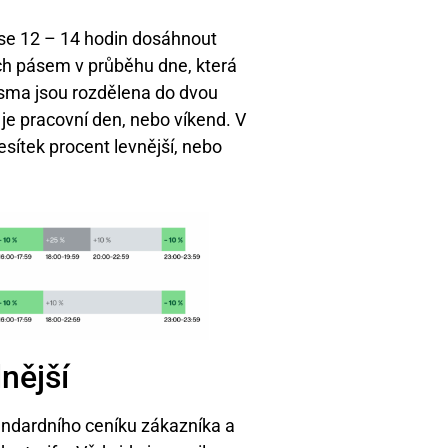
ase 12 – 14 hodin dosáhnout
ch pásem v průběhu dne, která
ásma jsou rozdělena do dvou
i je pracovní den, nebo víkend. V
sítek procent levnější, nebo
nější
andardního ceníku zákazníka a