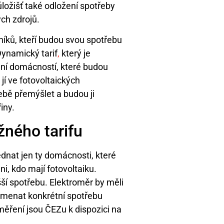
ložišť také odložení spotřeby
ých zdrojů.
íků, kteří budou svou spotřebu
 Dynamický tarif
,
který je
ání domácností, které budou
jí ve fotovoltaických
řebě přemýšlet a budou ji
iny.
žného tarifu
ednat jen ty domácnosti, které
i, kdo mají fotovoltaiku.
ší spotřebu. Elektroměr by měli
menat konkrétní spotřebu
měření jsou ČEZu k dispozici na