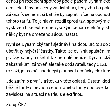
cenou při rozdělení spotřeby podle pásem Dynamického
cenu elektřiny bez ceny za distribuci, tedy zhruba pol
Zákazník se nemusí bát, že by zaplatil více na obchod
tohoto tarifu. To je hlavní rozdíl oproti tzv. spotovým
vystaven také extrémně vysokým cenám elektřiny, kte
někdy byť na omezenou dobu nastat.
Nyní se Dynamický tarif sjednává na dobu určitou do 30
ušetřit ty největší částky. Takto lze ovlivnit spuštění
pračky, sauny a ušetřit tak nemalé peníze. Dynamický 
zákazníkům, zároveň ale také dodavateli, tedy ČEZu. 
rozloží, je pro něj snadnější plánovat dodávky elektřin
Jde zatím o první vlaštovku v této oblasti. Ostatní d
běžné tarify s pevnou cenou, anebo tarify spotové, 
závislosti na situaci na trhu s elektřinou.
Zdroj: ČEZ