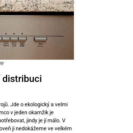
ay
distribuci
rojů. Jde o ekologický a velmi
tímco v jeden okamžik je
potřebovat, jindy je jí málo. V
zároveň ji nedokážeme ve velkém