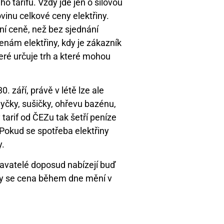
 tarifu. Vždy jde jen o silovou
ovinu celkové ceny elektřiny.
ní ceně, než bez sjednání
 cenám elektřiny, kdy je zákazník
ré určuje trh a které mohou
. září, právě v létě lze ale
 myčky, sušičky, ohřevu bazénu,
tarif od ČEZu tak šetří peníze
Pokud se spotřeba elektřiny
y.
odavatelé doposud nabízejí buď
kdy se cena během dne mění v