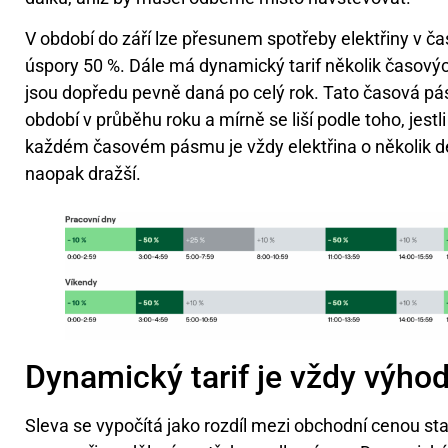
V období do září lze přesunem spotřeby elektřiny v č
úspory 50 %. Dále má dynamický tarif několik časový
jsou dopředu pevně daná po celý rok. Tato časová p
období v průběhu roku a mírně se liší podle toho, jestl
každém časovém pásmu je vždy elektřina o několik de
naopak dražší.
Dynamický tarif je vždy výhod
Sleva se vypočítá jako rozdíl mezi obchodní cenou st