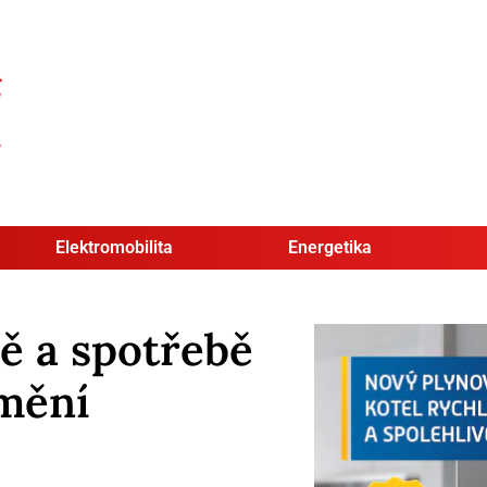
Elektromobilita
Energetika
bě a spotřebě
dmění