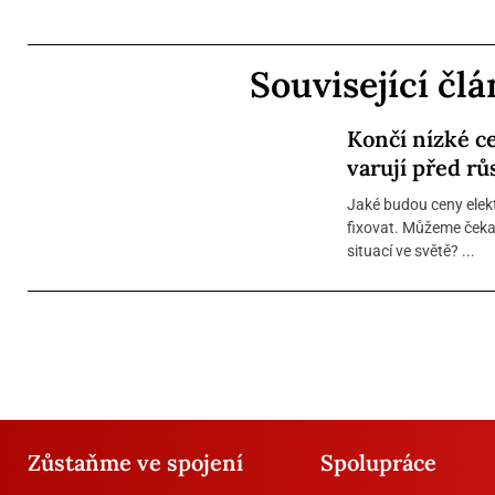
Související čl
Končí nízké c
varují před rů
Jaké budou ceny elekt
fixovat. Můžeme čekat 
situací ve světě? ...
Zůstaňme ve spojení
Spolupráce