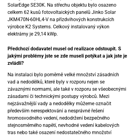
SolarEdge SE30K. Na střechu objektu bylo osazeno
celkem 62 kusů fotovoltaických panelů Jinko Solar
JKM470N-60HL4-V na přízdvihových konstrukcích
výrobce K2 Systems. Celkový instalovaný výkon
elektrárny je 29,14 kWp.
Předchozí dodavatel musel od realizace odstoupit. S
jakými problémy jste se zde museli potýkat a jak jste je
zvládli?
Na instalaci bylo poměrně velké množství zásadních
vad a nedodělků, které byly v rozporu nejen se
závaznými normami, ale také v rozporu se všeobecnými
zásadami či technickými postupy výrobců. Mezi
nejzávažnější vady a nedodělky můžeme označit
především nerespektování a nesprávné řešení
hromosvodného vedení, nedodržení bezpečného
stejnosměrného napětí, nevhodné vedení kabelových
tras nebo také osazení nedostatečného množství