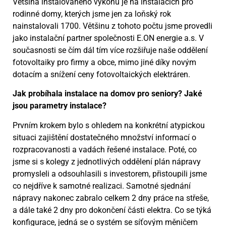
Většina instalovaného výkonu je na instalacích pro
rodinné domy, kterých jsme jen za loňský rok
nainstalovali 1700. Většinu z tohoto počtu jsme provedli
jako instalační partner společnosti E.ON energie a.s. V
současnosti se čím dál tím více rozšiřuje naše oddělení
fotovoltaiky pro firmy a obce, mimo jiné díky novým
dotacím a snížení ceny fotovoltaických elektráren.
Jak probíhala instalace na domov pro seniory? Jaké
jsou parametry instalace?
Prvním krokem bylo s ohledem na konkrétní atypickou
situaci zajištění dostatečného množství informací o
rozpracovanosti a vadách řešené instalace. Poté, co
jsme si s kolegy z jednotlivých oddělení plán nápravy
promysleli a odsouhlasili s investorem, přistoupili jsme
co nejdříve k samotné realizaci. Samotné sjednání
nápravy nakonec zabralo celkem 2 dny práce na střeše,
a dále také 2 dny pro dokončení části elektra. Co se týká
konfigurace, jedná se o systém se síťovým měničem