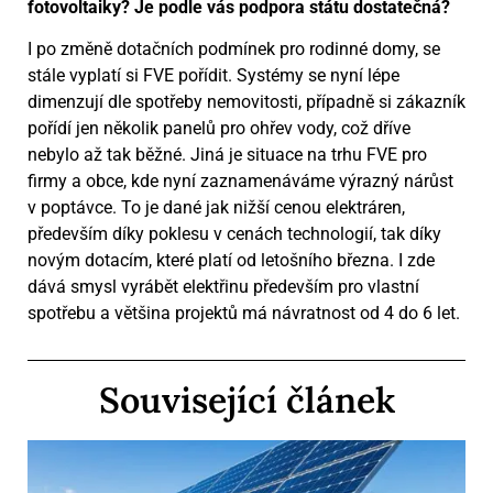
fotovoltaiky? Je podle vás podpora státu dostatečná?
I po změně dotačních podmínek pro rodinné domy, se
stále vyplatí si FVE pořídit. Systémy se nyní lépe
dimenzují dle spotřeby nemovitosti, případně si zákazník
pořídí jen několik panelů pro ohřev vody, což dříve
nebylo až tak běžné. Jiná je situace na trhu FVE pro
firmy a obce, kde nyní zaznamenáváme výrazný nárůst
v poptávce. To je dané jak nižší cenou elektráren,
především díky poklesu v cenách technologií, tak díky
novým dotacím, které platí od letošního března. I zde
dává smysl vyrábět elektřinu především pro vlastní
spotřebu a většina projektů má návratnost od 4 do 6 let.
Související článek