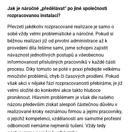
Jak je náročné „předělávat“ po jiné společnosti
rozpracovanou instalaci?
Převzetí jakékoliv rozpracované realizace je samo o
sobě vždy velmi problematické a náročné. Pokud si
běžnou realizaci již od prvotní administrace až k
provedení díla řešíme sami, jsme schopni zajistit
návaznost jednotlivých postupů a všeobecnou
informovanost příslušných pracovníků v každé části
procesu. Díky tomuto se poté v praxi předejde velkému
množství problémů, chyb či časových prodlení. Pokud
však akci v nějaké fázi rozpracovanosti přebíráme, je již
velmi složité do konkrétní akce takto hluboce
proniknout. Hlavním problémem je však dle našeho
názoru především získat alespoň částečnou důvěru v
realizované kroky neznámou firmou a jejími pracovníky,
o jejichž kompetenci, vzdělanosti ani samotné profesní
odbornosti nemáme nejmenší tušení. Vždy tedy