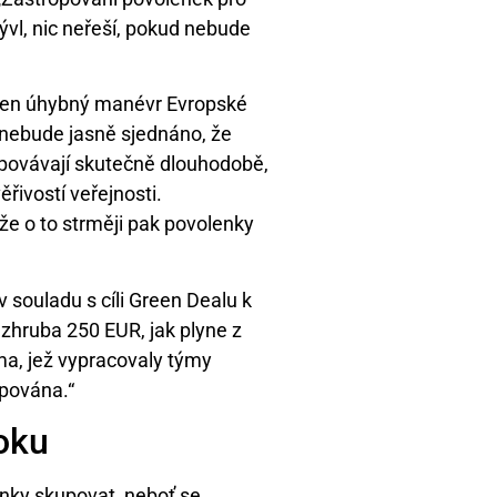
ývl, nic neřeší, pokud nebude
 jen úhybný manévr Evropské
 nebude jasně sjednáno, že
povávají skutečně dlouhodobě,
ěřivostí veřejnosti.
že o to strměji pak povolenky
souladu s cíli Green Dealu k
 zhruba 250 EUR, jak plyne z
ma, jež vypracovaly týmy
opována.“
toku
enky skupovat, neboť se