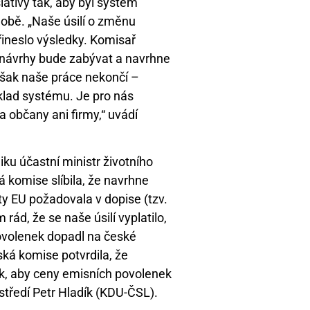
ativy tak, aby byl systém
udobě. „Naše úsilí o změnu
ineslo výsledky. Komisař
 návrhy bude zabývat a navrhne
však naše práce nekončí –
klad systému. Je pro nás
 občany ani firmy,“ uvádí
iku účastní ministr životního
á komise slíbila, že navrhne
ty EU požadovala v dopise (tzv.
rád, že se naše úsilí vyplatilo,
volenek dopadl na české
ká komise potvrdila, že
k, aby ceny emisních povolenek
rostředí Petr Hladík (KDU-ČSL).