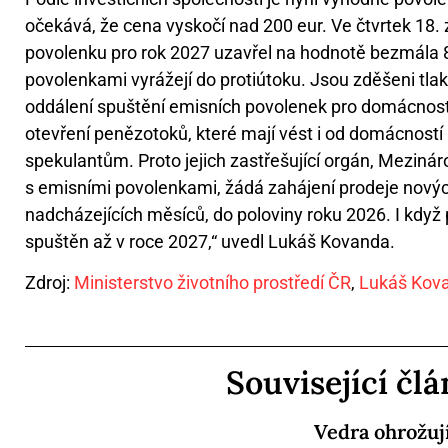
očekává, že cena vyskočí nad 200 eur. Ve čtvrtek 18. 
povolenku pro rok 2027 uzavřel na hodnotě bezmála 8
povolenkami vyrážejí do protiútoku. Jsou zděšeni tl
oddálení spuštění emisních povolenek pro domácnosti
otevření penězotoků, které mají vést i od domácností
spekulantům. Proto jejich zastřešující orgán, Meziná
s emisními povolenkami, žádá zahájení prodeje nov
nadcházejících měsíců, do poloviny roku 2026. I kdy
spuštěn až v roce 2027,“ uvedl Lukáš Kovanda.
Zdroj:
Ministerstvo životního prostředí ČR
,
Lukáš Kov
Související čl
Vedra ohrožuj