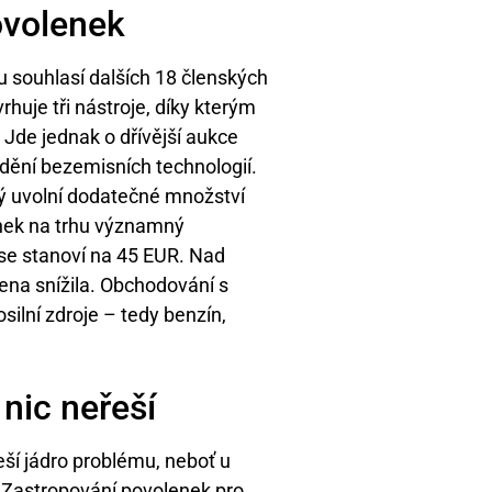
ovolenek
ou souhlasí dalších 18 členských
rhuje tři nástroje, díky kterým
Jde jednak o dřívější aukce
dění bezemisních technologií.
erý uvolní dodatečné množství
enek na trhu významný
se stanoví na 45 EUR. Nad
 cena snížila. Obchodování s
ilní zdroje – tedy benzín,
nic neřeší
ší jádro problému, neboť u
 „Zastropování povolenek pro