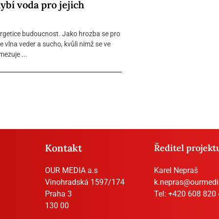
ybí voda pro jejich
nergetice budoucnost. Jako hrozba se pro
 vlna veder a sucho, kvůli nimž se ve
ezuje ...
Kontakt
Ředitel projekt
OUR MEDIA a.s
Karel Nepraš
Vinohradská 1597/174
k.nepras@ourmedi
Praha 3
Tel:
+420 608 820
130 00