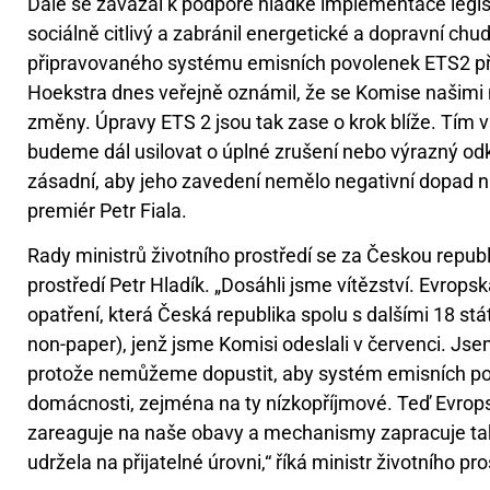
Dále se zavázal k podpoře hladké implementace legisl
sociálně citlivý a zabránil energetické a dopravní ch
připravovaného systému emisních povolenek ETS2 př
Hoekstra dnes veřejně oznámil, že se Komise našimi
změny. Úpravy ETS 2 jsou tak zase o krok blíže. Tím 
budeme dál usilovat o úplné zrušení nebo výrazný od
zásadní, aby jeho zavedení nemělo negativní dopad na
premiér Petr Fiala.
Rady ministrů životního prostředí se za Českou republ
prostředí Petr Hladík. „Dosáhli jsme vítězství. Evropsk
opatření, která Česká republika spolu s dalšími 18 stá
non-paper), jenž jsme Komisi odeslali v červenci. Jsem 
protože nemůžeme dopustit, aby systém emisních po
domácnosti, zejména na ty nízkopříjmové. Teď Evrops
zareaguje na naše obavy a mechanismy zapracuje ta
udržela na přijatelné úrovni,“ říká ministr životního p