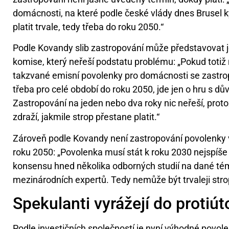
domácnosti, na které podle české vlády dnes Brusel k
platit trvale, tedy třeba do roku 2050.“
Podle Kovandy slib zastropování může představovat
komise, který neřeší podstatu problému: „Pokud totiž
takzvané emisní povolenky pro domácnosti se zastro
třeba pro celé období do roku 2050, jde jen o hru s dův
Zastropování na jeden nebo dva roky nic neřeší, proto
zdraží, jakmile strop přestane platit.“
Zároveň podle Kovandy není zastropování povolenky v 
roku 2050: „Povolenka musí stát k roku 2030 nejspíše
konsensu hned několika odborných studií na dané té
mezinárodních expertů. Tedy nemůže být trvaleji str
Spekulanti vyrážejí do protiú
Podle investičních společností je nyní výhodné povol