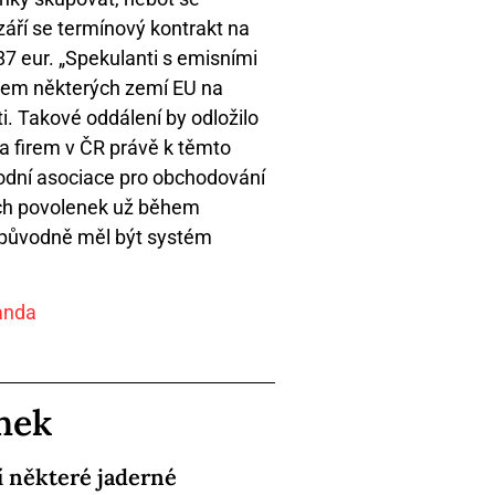
září se termínový kontrakt na
7 eur. „Spekulanti s emisními
akem některých zemí EU na
. Takové oddálení by odložilo
 a firem v ČR právě k těmto
rodní asociace pro obchodování
ých povolenek už během
ž původně měl být systém
anda
ánek
í některé jaderné