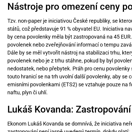
Nástroje pro omezení ceny p
Tzv. non-paper je iniciativou České republiky, se kter
států, což představuje 91 % obyvatel EU. Iniciativa nav
by cena povolenky měla být zastropovaná na 45 EUR. 
povolenek nebo zveřejňování informací o tempu zavá
Dále by se měl vytvořit nástroj na stabilizaci trhu, kt
povolenek nebo je z trhu stáhne, pokud by byl povol
nedostatek, nebo přebytek. Práh pro cenu povolenky 
touto hranicí se na trh uvolní další povolenky, aby se
emisními povolenkami (ETS2) se vztahuje pouze na fos
naftu, plyn či uhlí.
Lukáš Kovanda: Zastropování 
Ekonom Lukáš Kovanda se domnívá, že iniciativa neře
zastropování není jasně uvedený termín, dokdy platí: