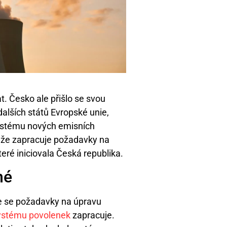
t. Česko ale přišlo se svou
 dalších států Evropské unie,
 systému nových emisních
, že zapracuje požadavky na
ré iniciovala Česká republika.
né
e se požadavky na úpravu
ystému povolenek
zapracuje.