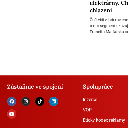
elektrárny. Ch
chlazení
Češi vidí v jaderné e
tento segment ukazuje
Francii a Maďarsku om
Zůstaňme ve spojení
Spolupráce
Inzerce
VOP
Etický kodex reklamy