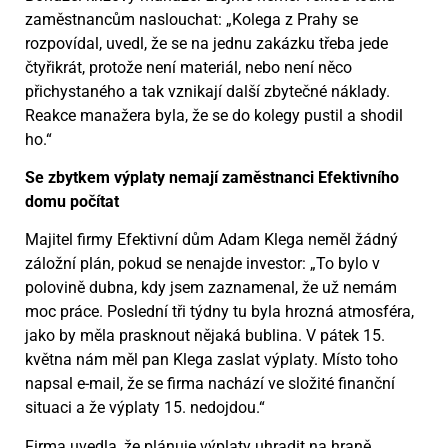
zaměstnancům naslouchat: „Kolega z Prahy se
rozpovídal, uvedl, že se na jednu zakázku třeba jede
čtyřikrát, protože není materiál, nebo není něco
přichystaného a tak vznikají další zbytečné náklady.
Reakce manažera byla, že se do kolegy pustil a shodil
ho.“
Se zbytkem výplaty nemají zaměstnanci Efektivního
domu počítat
Majitel firmy Efektivní dům Adam Klega neměl žádný
záložní plán, pokud se nenajde investor: „To bylo v
polovině dubna, kdy jsem zaznamenal, že už nemám
moc práce. Poslední tři týdny tu byla hrozná atmosféra,
jako by měla prasknout nějaká bublina. V pátek 15.
května nám měl pan Klega zaslat výplaty. Místo toho
napsal e-mail, že se firma nachází ve složité finanční
situaci a že výplaty 15. nedojdou.“
Firma uvedla, že plánuje výplaty uhradit na hraně