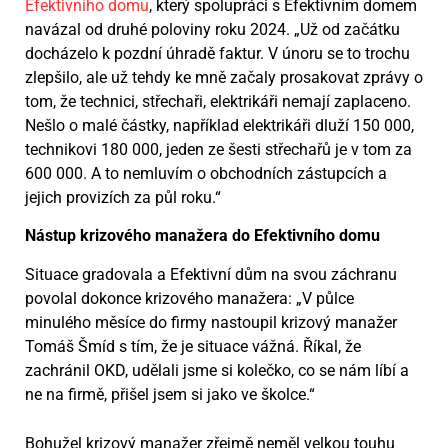
Efektivního domu
, který spolupráci s Efektivním domem
navázal od druhé poloviny roku 2024. „Už od začátku
docházelo k pozdní úhradě faktur. V únoru se to trochu
zlepšilo, ale už tehdy ke mně začaly prosakovat zprávy o
tom, že technici, střechaři, elektrikáři nemají zaplaceno.
Nešlo o malé částky, například elektrikáři dluží 150 000,
technikovi 180 000, jeden ze šesti střechařů je v tom za
600 000. A to nemluvím o obchodních zástupcích a
jejich provizích za půl roku.“
Nástup krizového manažera do Efektivního domu
Situace gradovala a Efektivní dům na svou záchranu
povolal dokonce krizového manažera: „V půlce
minulého měsíce do firmy nastoupil krizový manažer
Tomáš Šmíd s tím, že je situace vážná. Říkal, že
zachránil OKD, udělali jsme si kolečko, co se nám líbí a
ne na firmě, přišel jsem si jako ve školce.“
Bohužel krizový manažer zřejmě neměl velkou touhu