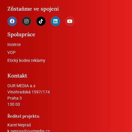
Zůstaňme ve spojení
Spolupráce
Inzerce
VOP
Etický kodex reklamy
Kontakt
OUR MEDIA a.s
Vinohradská 1597/174
Praha 3
130 00
Ředitel projektu
Karel Nepraš
k.nepras@ourmedia.cz