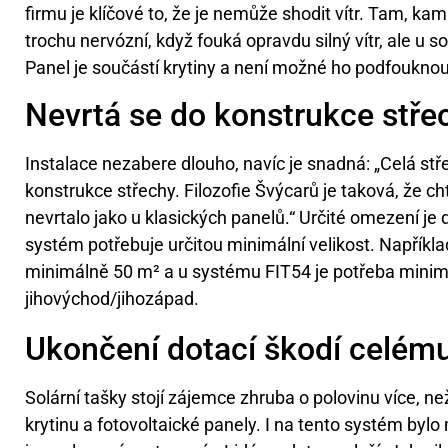
firmu je klíčové to, že je nemůže shodit vítr. Tam, ka
trochu nervózní, když fouká opravdu silný vítr, ale u so
Panel je součástí krytiny a není možné ho podfouknou
Nevrtá se do konstrukce stře
Instalace nezabere dlouho, navíc je snadná: „Celá stř
konstrukce střechy. Filozofie Švýcarů je taková, že cht
nevrtalo jako u klasických panelů.“ Určité omezení je d
systém potřebuje určitou minimální velikost. Napříkl
minimálně 50 m² a u systému FIT54 je potřeba minimál
jihovýchod/jihozápad.
Ukončení dotací škodí celému
Solární tašky stojí zájemce zhruba o polovinu více, ne
krytinu a fotovoltaické panely. I na tento systém byl