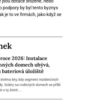
le jsou dotace snížené, nebo
to podpory by byl tento byznys
 je to ve firmách, jako když se
ánek
 roce 2026: Instalace
inných domech ubývá,
 bateriová úložiště
 dvěma lety, kdy segment rezidenčních
dy. Soláry na rodinných domech se příliš
 o ty, které ...