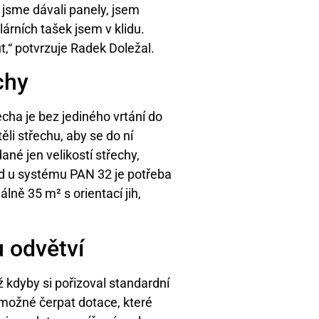
m jsme dávali panely, jsem
lárních tašek jsem v klidu.
t,“ potvrzuje Radek Doležal.
chy
echa je bez jediného vrtání do
ěli střechu, aby se do ní
ané jen velikostí střechy,
ad u systému PAN 32 je potřeba
ně 35 m² s orientací jih,
 odvětví
ž kdyby si pořizoval standardní
o možné čerpat dotace, které