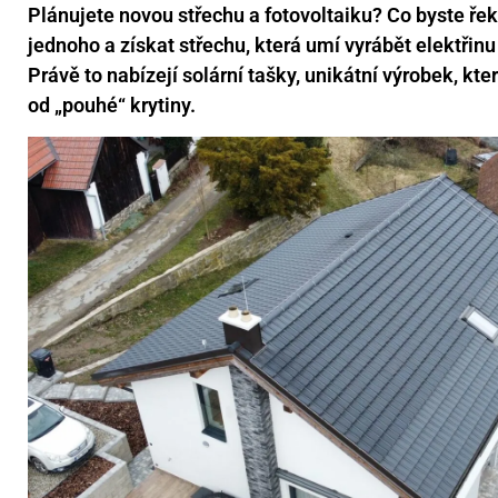
Plánujete novou střechu a fotovoltaiku? Co byste řekl
jednoho a získat střechu, která umí vyrábět elektřin
Právě to nabízejí solární tašky, unikátní výrobek, kt
od „pouhé“ krytiny.