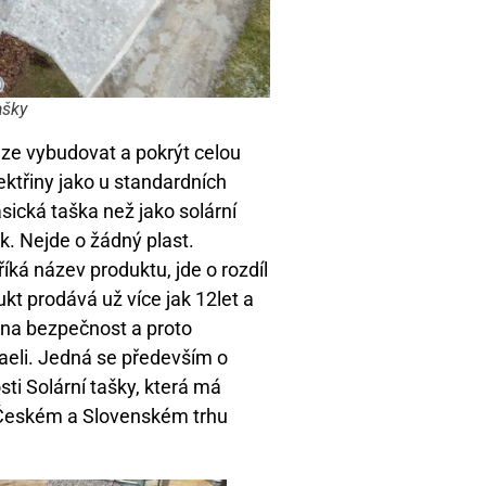
ašky
lze vybudovat a pokrýt celou
ktřiny jako u standardních
sická taška než jako solární
ek. Nejde o žádný plast.
íká název produktu, jde o rozdíl
t prodává už více jak 12let a
z na bezpečnost a proto
aeli. Jedná se především o
ti Solární tašky, která má
 Českém a Slovenském trhu