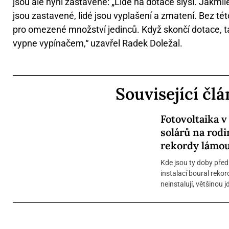
jsou ale nyní zastavené: „Lidé na dotace slyší. Jakmi
jsou zastavené, lidé jsou vyplašení a zmatení. Bez té
pro omezené množství jedinců. Když skončí dotace, tak
vypne vypínačem,“ uzavřel Radek Doležal.
Související čl
Fotovoltaika v
solárů na rod
rekordy lámou
Kde jsou ty doby před
instalací boural rekor
neinstalují, většinou jde