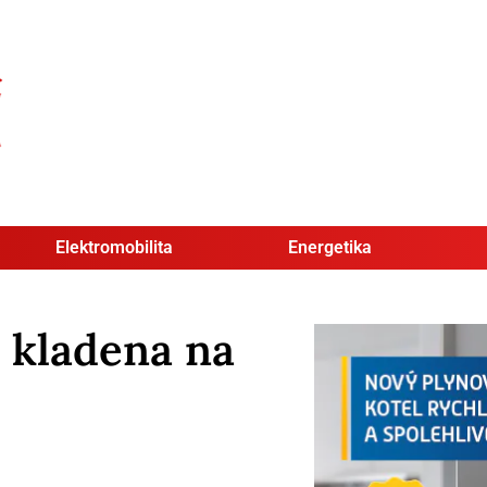
Elektromobilita
Energetika
e kladena na