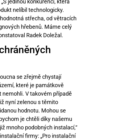
„S jedinou konkurencí, která
dukt nelíbil technologicky.
odnotná střecha, od větracích
signových hřebenů. Máme celý
onstatoval Radek Doležal.
 chráněných
oucna se zřejmě chystají
v území, které je památkově
t nemohli. V takovém případě
 nyní zelenou s těmito
přidanou hodnotu. Mohou se
 bychom je chtěli díky našemu
již mnoho podobných instalací,“
nstalační firmy: „Pro instalační