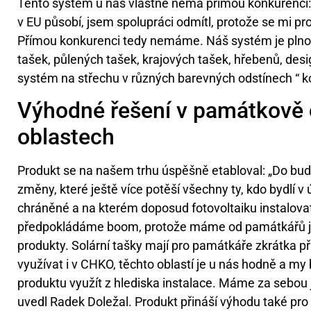
Tento systém u nás vlastně nemá přímou konkurenci: 
v EU působí, jsem spolupráci odmítl, protože se mi pro
Přímou konkurenci tedy nemáme. Náš systém je plnoh
tašek, půlených tašek, krajových tašek, hřebenů, de
systém na střechu v různých barevných odstínech “ k
Výhodné řešení v památkově
oblastech
Produkt se na našem trhu úspěšně etabloval: „Do bud
změny, které ještě více potěší všechny ty, kdo bydlí 
chráněné a na kterém doposud fotovoltaiku instalova
předpokládáme boom, protože máme od památkářů již
produkty. Solární tašky mají pro památkáře zkrátka 
využívat i v CHKO, těchto oblastí je u nás hodně a my
produktu využít z hlediska instalace. Máme za sebou 
uvedl Radek Doležal. Produkt přináší výhodu také pro i