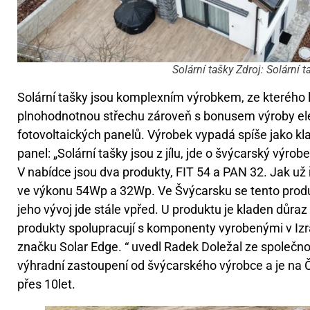
Solární tašky Zdroj: Solární t
Solární tašky jsou komplexním výrobkem, ze kterého 
plnohodnotnou střechu zároveň s bonusem výroby ele
fotovoltaických panelů. Výrobek vypadá spíše jako kla
panel: „Solární tašky jsou z jílu, jde o švýcarský výrob
V nabídce jsou dva produkty, FIT 54 a PAN 32. Jak už ř
ve výkonu 54Wp a 32Wp. Ve Švýcarsku se tento produk
jeho vývoj jde stále vpřed. U produktu je kladen důra
produkty spolupracují s komponenty vyrobenými v Izr
značku Solar Edge. “ uvedl Radek Doležal ze společnos
výhradní zastoupení od švýcarského výrobce a je na
přes 10let.