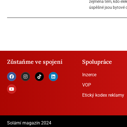
zejména těm, kdo elekt
úspěšné jsou bytové d
Zůstaňme ve spojení
Spolupráce
Inzerce
VOP
Etický kodex reklamy
Solární magazín 2024