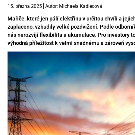
15. března 2025
Autor:
Michaela Kadlecová
Mařiče, které jen pálí elektřinu v určitou chvíli a jeji
zaplaceno, vzbudily velké pozdvižení. Podle odborníků
nás nerozvíjí flexibilita a akumulace. Pro investory t
výhodná příležitost k velmi snadnému a zároveň vy