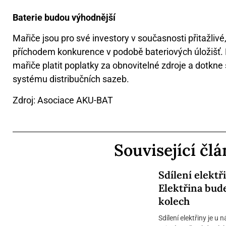
Baterie budou výhodnější
Mařiče jsou pro své investory v současnosti přitažlivé,
příchodem konkurence v podobě bateriových úložišť. Na
mařiče platit poplatky za obnovitelné zdroje a dotkne
systému distribučních sazeb.
Zdroj: Asociace AKU-BAT
Související čl
Sdílení elektř
Elektřina bud
kolech
Sdílení elektřiny je u 