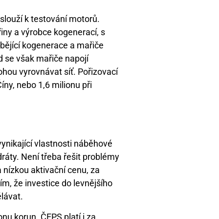
 slouží k testování motorů.
ny a výrobce kogenerací, s
ábějící kogenerace a mařiče
d se však mařiče napojí
hou vyrovnávat síť. Pořizovací
íny, nebo 1,6 milionu při
vynikající vlastnosti náběhové
dráty. Není třeba řešit problémy
 nízkou aktivační cenu, za
ím, že investice do levnějšího
ělávat.
onu korun. ČEPS platí i za