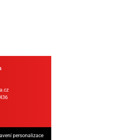
u
a.cz
 436
avení personalizace