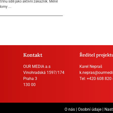
řinu sdílí jako aktivní zákazník. Méně
omy ...
Kontakt
Ředitel projekt
OUR MEDIA a.s
Karel Nepraš
Vinohradská 1597/174
k.nepras@ourmedi
Praha 3
Tel:
+420 608 820
130 00
O nás
|
Osobní údaje
|
Nast