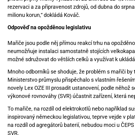
rezervaci a za připravenost zdrojů, od dubna do srpna
milionu korun,“ dokládá Kováč.
Odpověď na opožděnou legislativu
Mařiče jsou podle něj přímou reakcí trhu na opožděno
neumožňuje instalaci samostatně stojících velkokapaci
možné sdružovat do větších celků a využívat k ukládá
Mnoho odborníků se shoduje, že problém s mařiči by t
Ministerstvo průmyslu přispěchalo s vlastním řešením
novely Lex OZE III prosadit ustanovení, podle něhož
výkonové rovnováhy (SVR) účastnit zařízení, která nep
To mařiče, na rozdíl od elektrokotlů nebo například s
inspirovaný německou legislativou, teprve vejde v pl
na rozdíl od agregátorů baterií, nebudou moci u ČEPS 
SVR.