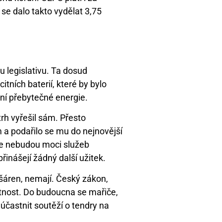
 se dalo takto vydělat 3,75
u legislativu. Ta dosud
tních baterií, které by bylo
ní přebytečné energie.
rh vyřešil sám. Přesto
 a podařilo se mu do nejnovější
 se nebudou moci služeb
řinášejí žádný další užitek.
ušáren, nemají. Český zákon,
atnost. Do budoucna se mařiče,
účastnit soutěží o tendry na