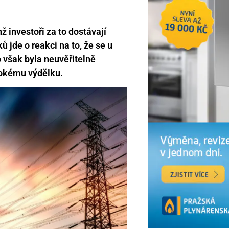
chž investoři za to dostávají
 jde o reakci na to, že se u
o však byla neuvěřitelně
sokému výdělku.