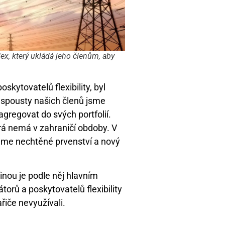
dex, který ukládá jeho členům, aby
skytovatelů flexibility, byl
spousty našich členů jsme
agregovat do svých portfolií.
terá nemá v zahraničí obdoby. V
máme nechtěné prvenství a nový
inou je podle něj hlavním
rů a poskytovatelů flexibility
řiče nevyužívali.