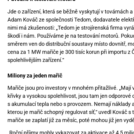
Jde o zařízení, která se běžně vyskytují v továrnách a
Adam Kováč ze společnosti Tedom, dodavatele elektři
nimi má zkušenosti: „Tedom je strojírenská firma vyr
škodí i nám. Používáme je na testování motorů. Poku
směrem ven do distribuční soustavy místo dovnitř, mo
cena za 1 MW mařiče je 300 tisíc korun při importu z Č
spolehlivějším zařízení.“
Miliony za jeden mařič
Mařiče jsou pro investory v mnohém přitažlivé. „Mají 
křivky a vysokou spolehlivost, jsou tam jen odporové 
s akumulací tepla nebo s provozem. Nemají náklady a
kterou je mařič schopný regulovat síť,“ uvedl Kováč s t
mařiče se zaplatí již za měsíc, poté mohou již jen vyd
„Roční příjmy mohly vykazovat za aktivace až 4,5 mili