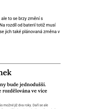
 ale to se brzy změní s
 rozdíl od baterií totiž musí
 se jich také plánovaná změna v
ánek
iny bude jednodušší.
e rozdělována ve více
nás možné již dva roky. Daří se ale