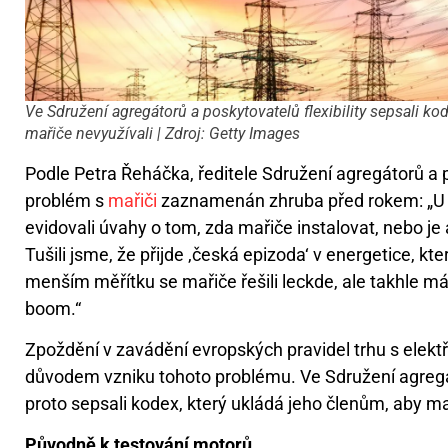
Ve Sdružení agregátorů a poskytovatelů flexibility sepsali ko
mařiče nevyužívali | Zdroj: Getty Images
Podle Petra Řeháčka, ředitele Sdružení agregátorů a po
problém s
mařiči
zaznamenán zhruba před rokem: „U 
evidovali úvahy o tom, zda mařiče instalovat, nebo je 
Tušili jsme, že přijde ‚česká epizoda‘ v energetice, k
menším měřítku se mařiče řešili leckde, ale takhle 
boom.“
Zpoždění v zavádění evropských pravidel trhu s elektř
důvodem vzniku tohoto problému. Ve Sdružení agregáto
proto sepsali kodex, který ukládá jeho členům, aby ma
Původně k testování motorů