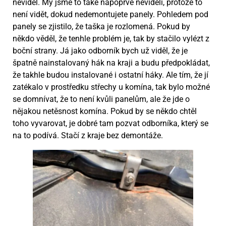
neviděl. My jsme to také napoprvé neviděli, protože to
není vidět, dokud nedemontujete panely. Pohledem pod
panely se zjistilo, že taška je rozlomená. Pokud by
někdo věděl, že tenhle problém je, tak by stačilo vylézt z
boční strany. Já jako odborník bych už viděl, že je
špatně nainstalovaný hák na kraji a budu předpokládat,
že takhle budou instalované i ostatní háky. Ale tím, že jí
zatékalo v prostředku střechy u komína, tak bylo možné
se domnívat, že to není kvůli panelům, ale že jde o
nějakou netěsnost komína. Pokud by se někdo chtěl
toho vyvarovat, je dobré tam pozvat odborníka, který se
na to podívá. Stačí z kraje bez demontáže.