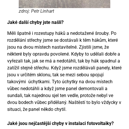
zdroj: Petr Linhart
Jaké další chyby jste našli?
Měli špatně i rozestupy háků a nedotažené šrouby. Po
rozdělání střechy jsme se dostávali k těm hákům, které
jsou na dvou místech nastavitelné. Zjistili jsme, že
některé byly opravdu povolené. Kdyby to udělali dobře a
vyřezali tak, jak se má a nedotáhli, tak by hák spadnul a
zatížil stejně střechu. Když jsme rozdělávali panely, které
jsou v určitém sklonu, tak se mezi sebou spojují
takovými úchytkami. Tyto úchytky na dvou místech
vůbec nedotáhli a když jsme panel demontovali a
sundali, tak najednou sjel ten vedle, protože nebyl ve
dvou bodech vůbec přidělaný. Naštěstí to bylo vždycky v
situaci, že panel někdo chytil.
Jaké jsou nejčastější chyby v instalaci fotovoltaiky?