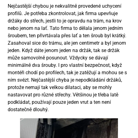
Nejčastější chybou je nekvalitně provedené uchycení
profilů. Je potřeba zkontrolovat, jak firma upevňuje
držáky do střech, jestli to je opravdu na trám, na krov
nebo jenom na lať. Tato firma to dělala jenom jedním
šroubem, ten přivrtávala přes lať a ten šroub byl krátký.
Zasahoval sice do trámu, ale jen centimetr a byl jenom
jeden. Když dáte jenom jeden na držák, tak se držák
může samovolně posunout. Vždycky se dávají
minimálně dva šrouby. I pro vlastní bezpečnost, když
montéři chodí po profilech, tak je zatěžují a mohou se s
ním svézt. Nejčastější chyba je nepodkládání držáků,
protože nemají tak velkou dilataci, aby se mohly
nastavovat pro různé střechy. Většinou je třeba latě
podkládat, používají pouze jeden vrut a ten není
dostatečně dlouhý.