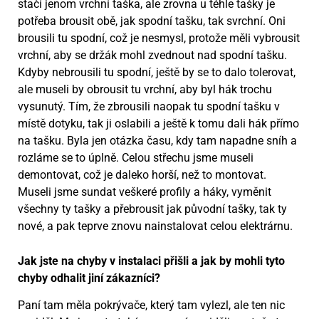
stačí jenom vrchní taška, ale zrovna u téhle tašky je
potřeba brousit obě, jak spodní tašku, tak svrchní. Oni
brousili tu spodní, což je nesmysl, protože měli vybrousit
vrchní, aby se držák mohl zvednout nad spodní tašku.
Kdyby nebrousili tu spodní, ještě by se to dalo tolerovat,
ale museli by obrousit tu vrchní, aby byl hák trochu
vysunutý. Tím, že zbrousili naopak tu spodní tašku v
místě dotyku, tak ji oslabili a ještě k tomu dali hák přímo
na tašku. Byla jen otázka času, kdy tam napadne sníh a
rozláme se to úplně. Celou střechu jsme museli
demontovat, což je daleko horší, než to montovat.
Museli jsme sundat veškeré profily a háky, vyměnit
všechny ty tašky a přebrousit jak původní tašky, tak ty
nové, a pak teprve znovu nainstalovat celou elektrárnu.
Jak jste na chyby v instalaci přišli a jak by mohli tyto
chyby odhalit jiní zákazníci?
Paní tam měla pokrývače, který tam vylezl, ale ten nic