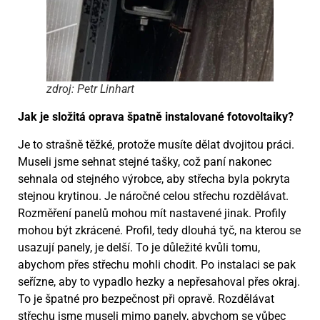
zdroj: Petr Linhart
Jak je složitá oprava špatně instalované fotovoltaiky?
Je to strašně těžké, protože musíte dělat dvojitou práci.
Museli jsme sehnat stejné tašky, což paní nakonec
sehnala od stejného výrobce, aby střecha byla pokryta
stejnou krytinou. Je náročné celou střechu rozdělávat.
Rozměření panelů mohou mít nastavené jinak. Profily
mohou být zkrácené. Profil, tedy dlouhá tyč, na kterou se
usazují panely, je delší. To je důležité kvůli tomu,
abychom přes střechu mohli chodit. Po instalaci se pak
seřízne, aby to vypadlo hezky a nepřesahoval přes okraj.
To je špatné pro bezpečnost při opravě. Rozdělávat
střechu jsme museli mimo panely, abychom se vůbec