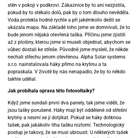
stěn v pokoji v podkroví. Zákaznice by to ani nezjistila,
pokud by to stékalo dolů, pak by o tom dlouho nevěděla.
Voda protekla hodně rychle a při jakémkoliv dešti se
ukázala mapa. Na základě toho jsme se domnívali, že to
bude jenom nějaká otevřená taška. Příčinu jsme zjistili
až z plošiny, kterou jsme si museli objednat, abychom se
vůbec dostali ke střeše. Původně jsme mysleli, že někde
nechali střechu jenom otevřenou. Alpha Solar systems
s.r.o. nainstalovala háky přímo na krytinu a ta
popraskala. V životě by nás nenapadlo, že by to někdo
takhle udělal.
Jak probíhala oprava této fotovoltaiky?
Když jsme sundali první dva panely, tak jsme viděli, že
jsou tašky porušené. Háky mají být oddělené od střešní
krytiny a nesmí se jí dotýkat. Pokud se háky dotknou
tašek, pak jakákoliv tíha tašku rozlomí. Technologický
postup je takový, že se musí ubrousit. U některých tašek