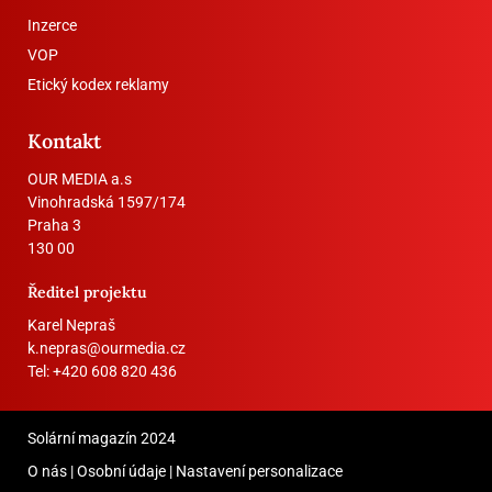
Inzerce
VOP
Etický kodex reklamy
Kontakt
OUR MEDIA a.s
Vinohradská 1597/174
Praha 3
130 00
Ředitel projektu
Karel Nepraš
k.nepras@ourmedia.cz
Tel:
+420 608 820 436
Solární magazín 2024
O nás
|
Osobní údaje
|
Nastavení personalizace