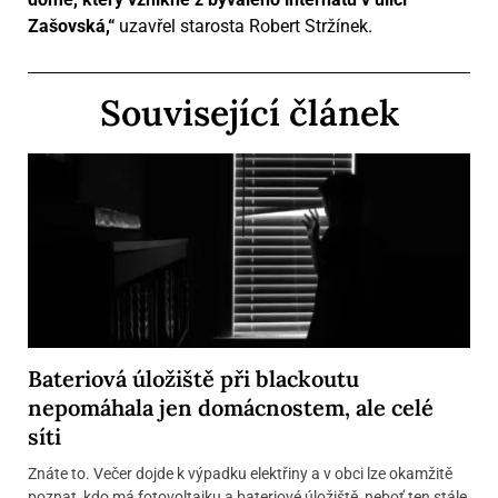
Zašovská,“
uzavřel starosta Robert Stržínek.
Související článek
Bateriová úložiště při blackoutu
nepomáhala jen domácnostem, ale celé
síti
Znáte to. Večer dojde k výpadku elektřiny a v obci lze okamžitě
poznat, kdo má fotovoltaiku a bateriové úložiště, neboť ten stále