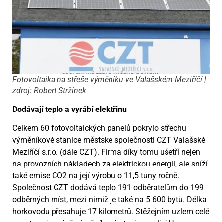
Fotovoltaika na střeše výměníku ve Valašském Meziříčí |
zdroj: Robert Stržínek
Dodávají teplo a vyrábí elektřinu
Celkem 60 fotovoltaických panelů pokrylo střechu
výměníkové stanice městské společnosti CZT Valašské
Meziříčí s.r.o. (dále CZT). Firma díky tomu ušetří nejen
na provozních nákladech za elektrickou energii, ale sníží
také emise CO2 na její výrobu o 11,5 tuny ročně.
Společnost CZT dodává teplo 191 odběratelům do 199
odběrných míst, mezi nimiž je také na 5 600 bytů. Délka
horkovodu přesahuje 17 kilometrů. Stěžejním uzlem celé