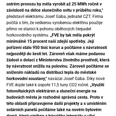
ostrém provozu by měla vyrobit až 25 MWh ročně v
závislosti na délce slunečního svitu v průběhu roku,“
představil elektrárnu Josef Gába, jednatel CZT. Firma
počítá s tím, že veškerou vyrobenou elektřinu použije
přímo ve stanici k pohonu oběhových čerpadel
horkovodního systému.
„FVE by tak měla pokrýt
minimálně 15 procent naší zdejší spotřeby. Její
pořízení stálo 950 tisíc korun a počítáme s návratností
nejpozději do šesti let. Zároveň však máme podanou
žádost o dotaci z Ministerstva životního prostředí, která
by návratnost snížila na polovinu. Zároveň počítáme se
snížením nákladů na distribuci tepla do městské
horkovodní soustavy,“
navázal Josef Gába. Díky nové
FVE dojde také k úspoře 11,5 tuny CO2 ročně.
„Využití
fotovoltaických elektráren a sluneční energie na
budovách města je rozhodně správná cesta. Proto v
této oblasti připravujeme další projekty a s umístěním
solárních panelů počítáme také na novém bytovém
domě, který vznikne z bývalého internátu v ulici