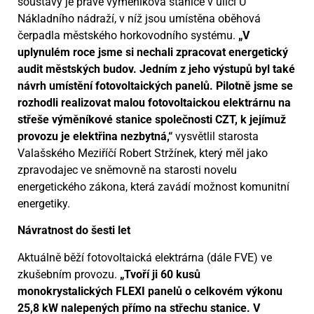
soustavy je právě výměníková stanice v ulici U
Nákladního nádraží, v níž jsou umístěna oběhová
čerpadla městského horkovodního systému.
„V
uplynulém roce jsme si nechali zpracovat energetický
audit městských budov. Jedním z jeho výstupů byl také
návrh umístění fotovoltaických panelů. Pilotně jsme se
rozhodli realizovat malou fotovoltaickou elektrárnu na
střeše výměníkové stanice společnosti CZT, k jejímuž
provozu je elektřina nezbytná,“
vysvětlil starosta
Valašského Meziříčí Robert Stržínek, který měl jako
zpravodajec ve sněmovně na starosti novelu
energetického zákona, která zavádí možnost komunitní
energetiky.
Návratnost do šesti let
Aktuálně běží fotovoltaická elektrárna (dále FVE) ve
zkušebním provozu.
„Tvoří ji 60 kusů
monokrystalických FLEXI panelů o celkovém výkonu
25,8 kW nalepených přímo na střechu stanice. V