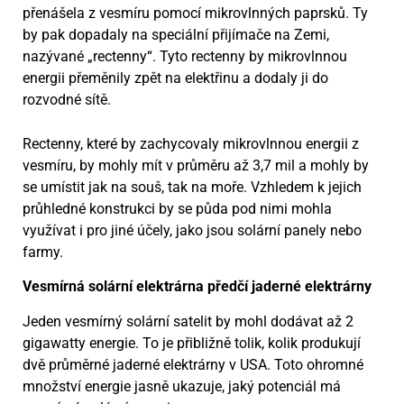
přenášela z vesmíru pomocí mikrovlnných paprsků. Ty
by pak dopadaly na speciální přijímače na Zemi,
nazývané „rectenny“. Tyto rectenny by mikrovlnnou
energii přeměnily zpět na elektřinu a dodaly ji do
rozvodné sítě.
Rectenny, které by zachycovaly mikrovlnnou energii z
vesmíru, by mohly mít v průměru až 3,7 mil a mohly by
se umístit jak na souš, tak na moře. Vzhledem k jejich
průhledné konstrukci by se půda pod nimi mohla
využívat i pro jiné účely, jako jsou solární panely nebo
farmy.
Vesmírná solární elektrárna předčí jaderné elektrárny
Jeden vesmírný solární satelit by mohl dodávat až 2
gigawatty energie. To je přibližně tolik, kolik produkují
dvě průměrné jaderné elektrárny v USA. Toto ohromné
množství energie jasně ukazuje, jaký potenciál má