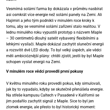
Vesmírná solární farma by dokázala v průměru nasbírat
asi osmkrát více energie než solární panely na Zemi. Ali
Hajimiri a jeho tým podnikli v minulém roce kroky k
tomu, aby se vesmírné solární zařízení stalo realitou. V
lednu minulého roku vypustili prototyp s názvem Maple
– 30 centimetrů dlouhý satelit vybavený flexibilními a
lehkými vysílači. Maple dokázal zachytit sluneční energii
a rozsvítit dvě LED diody. To byl velký úspěch, ale vědci
měli ambicióznější plány: chtěli zjistit, jestli by byl Maple
schopen vyslat energii na Zemi.
V minulém roce vědci provedli první pokusy
V květnu minulého roku provedli pokus, kdy simulovali,
jak by to vypadalo, kdyby se skutečně přenášela energie.
Na střeše kampusu Caltech v Pasadeně v Kalifornii se
jim podařilo zachytit signál z Maple. Sice to byl jen
zlomek energie, ale přesto to byl historický moment: