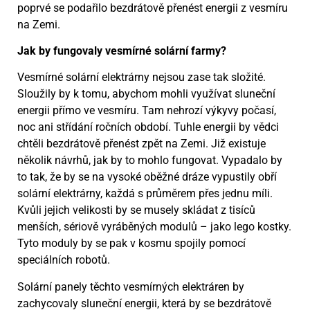
poprvé se podařilo bezdrátově přenést energii z vesmíru
na Zemi.
Jak by fungovaly vesmírné solární farmy?
Vesmírné solární elektrárny nejsou zase tak složité.
Sloužily by k tomu, abychom mohli využívat sluneční
energii přímo ve vesmíru. Tam nehrozí výkyvy počasí,
noc ani střídání ročních období. Tuhle energii by vědci
chtěli bezdrátově přenést zpět na Zemi. Již existuje
několik návrhů, jak by to mohlo fungovat. Vypadalo by
to tak, že by se na vysoké oběžné dráze vypustily obří
solární elektrárny, každá s průměrem přes jednu míli.
Kvůli jejich velikosti by se musely skládat z tisíců
menších, sériově vyráběných modulů – jako lego kostky.
Tyto moduly by se pak v kosmu spojily pomocí
speciálních robotů.
Solární panely těchto vesmírných elektráren by
zachycovaly sluneční energii, která by se bezdrátově