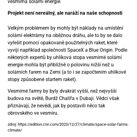
vesmírná solární energie.
Projekt není nereálný, ale naráží na naše schopnosti
Velkým problémem by mohly být náklady na umístění
solární elektrárny na oběžnou dráhu, ale to by se dalo
vyřešit pomocí opakovaně použitelných raket, které
vyvíjí například společnosti SpaceX a Blue Origin. Podle
některých expertů by uhlíková stopa vesmírné solární
energie mohla být přibližně o polovinu nižší než u
solárních farem na Zemi (a to i se započtením uhlíkové
stopy způsobené startem raket).
Vesmírné farmy by byly dvakrát vyšší, než nejvyšší
budova na světě, Burdž Chalífa v Dubaji. Vědci však
přiznávají, že nevědí, jak by postavili něco tak
obrovského ve vesmíru.
zdroj: https://edition.cnn.com/2023/12/27/climate/space-solar-farms-
climate/