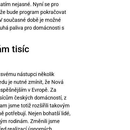
zatím nejasné. Nyní se pro
í, že bude program pokračovat
. V současné době je možné
uhá paliva pro domácnosti s
m tisíc
il svému nástupci několik
du je nutné zmínit, že Nová
júspěšnějším v Evropě. Za
tisícům českých domácností, z
ram jsme totiž rozšířili takovým
ě potřebují. Nejen bohatší lidé,
adým rodinám. Změnili jsme
řed realizací úsporných