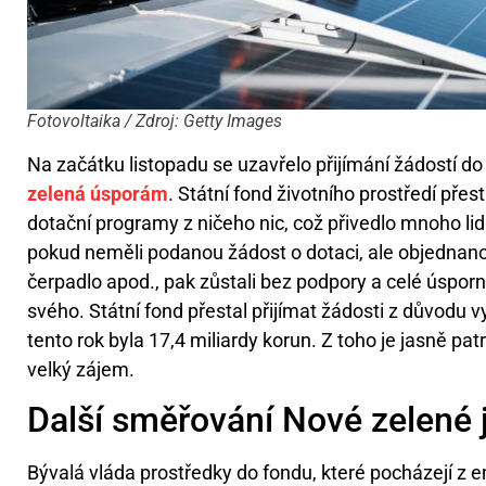
Fotovoltaika / Zdroj: Getty Images
Na začátku listopadu se uzavřelo přijímání žádostí 
zelená úsporám
. Státní fond životního prostředí přes
dotační programy z ničeho nic, což přivedlo mnoho li
pokud neměli podanou žádost o dotaci, ale objednano
čerpadlo apod., pak zůstali bez podpory a celé úspor
svého. Státní fond přestal přijímat žádosti z důvodu v
tento rok byla 17,4 miliardy korun. Z toho je jasně patrn
velký zájem.
Další směřování Nové zelené
Bývalá vláda prostředky do fondu, které pocházejí z e