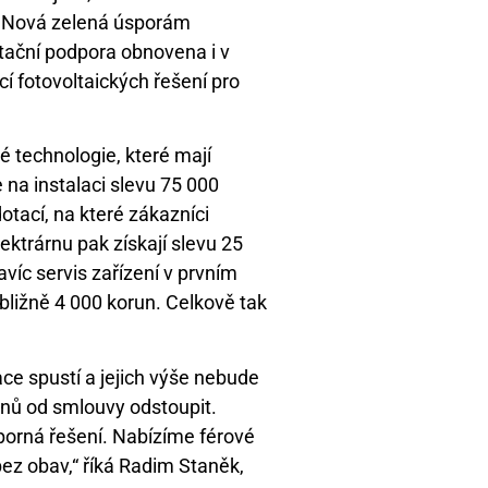
u Nová zelená úsporám
tační podpora obnovena i v
í fotovoltaických řešení pro
é technologie, které mají
 na instalaci slevu 75 000
otací, na které zákazníci
elektrárnu pak získají slevu 25
víc servis zařízení v prvním
ibližně 4 000 korun. Celkově tak
ce spustí a jejich výše nebude
nů od smlouvy odstoupit.
porná řešení. Nabízíme férové
ez obav,“ říká Radim Staněk,