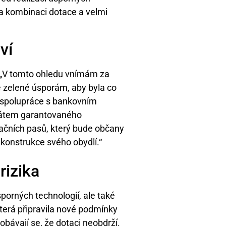
a kombinaci dotace a velmi
ví
: „V tomto ohledu vnímám za
 zelené úsporám, aby byla co
é spolupráce s bankovním
státem garantovaného
ačních pasů, který bude občany
ekonstrukce svého obydlí.“
rizika
porných technologií, ale také
která připravila nové podmínky
e obávají se, že dotaci neobdrží.