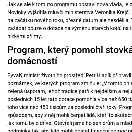
Jak se ale k tomuto programu postaví nová vláda, je 
Novinky vyjádřila mluvčí ministerstva Veronika Krejč
na začátku nového roku, přesné datum ale nesdělila
zažádat pouze o dotace na výměnu starých kotlů na t
nízkými příjmy.
Program, který pomohl stovká
domácností
Bývalý ministr životního prostředí Petr Hladík připrav
poznámek, ve kterých program zmiňuje: „V tomto ohle
zelená úsporám, jehož tradice patří k nejdelším a ne
posledních 15 let tato dotace pomohla více než 650 
toho více než 450 tisícům za poslední čtyři roky. Prog
způsobem, aby z něj mohli čerpat lidé, kteří to skutečn
jak tomu bylo dříve. Otevřeli jsme ho seniorům a ml
podmínky tak, aby lidé mohli dostat finanční pomoc p