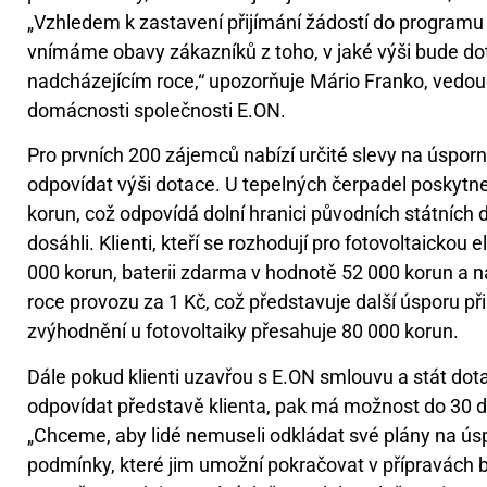
„Vzhledem k zastavení přijímání žádostí do program
vnímáme obavy zákazníků z toho, v jaké výši bude do
nadcházejícím roce,“ upozorňuje Mário Franko, vedouc
domácnosti společnosti E.ON.
Pro prvních 200 zájemců nabízí určité slevy na úsporn
odpovídat výši dotace. U tepelných čerpadel poskytne
korun, což odpovídá dolní hranici původních státních d
dosáhli. Klienti, kteří se rozhodují pro fotovoltaickou 
000 korun, baterii zdarma v hodnotě 52 000 korun a na
roce provozu za 1 Kč, což představuje další úsporu př
zvýhodnění u fotovoltaiky přesahuje 80 000 korun.
Dále pokud klienti uzavřou s E.ON smlouvu a stát dota
odpovídat představě klienta, pak má možnost do 30 d
„Chceme, aby lidé nemuseli odkládat své plány na ús
podmínky, které jim umožní pokračovat v přípravách b