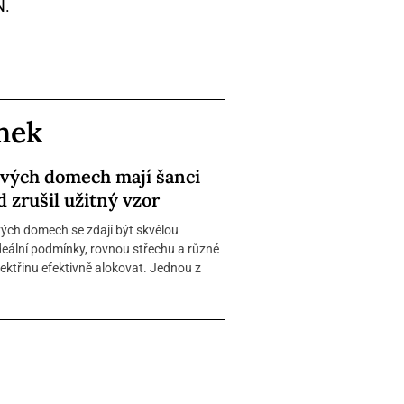
N.
ánek
ových domech mají šanci
d zrušil užitný vzor
ých domech se zdají být skvělou
 ideální podmínky, rovnou střechu a různé
ktřinu efektivně alokovat. Jednou z