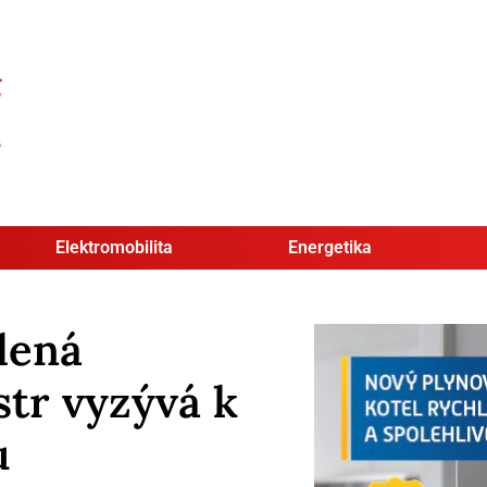
Elektromobilita
Energetika
lená
tr vyzývá k
u