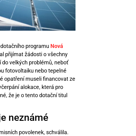
do dotačního programu
Nová
tal přijímat žádosti o všechny
dí do velkých problémů, neboť
u fotovoltaiku nebo tepelné
né opatření museli financovat ze
yčerpání alokace, která pro
é, že je o tento dotační titul
 je neznámé
misních povolenek, schválila.