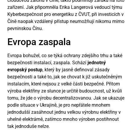
cloudovou zálohu v Číně, takto podmiňují záruku na toto
zařízení. Jak připomněla Erika Langerová vedoucí týmu
Kyberbezpečnost pro energetiku z ČVUT, při investicích v
Číně naopak vzdálený přístup neumožňují nikomu mimo
pevninskou Čínu.
Evropa zaspala
Evropa bohužel, co se týká ochrany zdejšího trhu a také
bezpečnosti instalací, zaspala. Schází
jednotný
evropský postup
, který by jasně definoval zásady
bezpečnosti a také to, jak se chovat k již uskutečněným
instalacím, které nejsou z velké části bezpečné. Přitom
výroba elektřiny ze slunce je určitě budoucnost, už kvůli
tomu, že jde o výrobu decentralizovanou. Jak se ukazuje
podle situace v Ukrajině, je pro nepřátele mnohem
jednodušší zasáhnout jednu velkou výrobnu elektřiny v
uhelné elektrárně, zatímco mnoho výroben postihnout
tak jednoduše nelze.