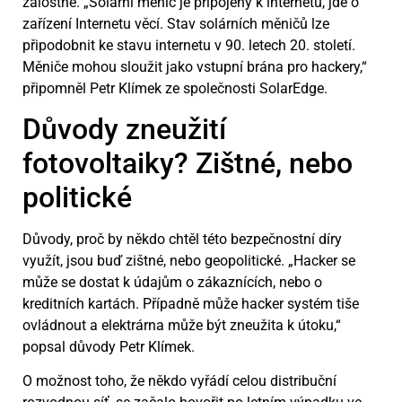
žalostné. „Solární měnič je připojený k internetu, jde o
zařízení Internetu věcí. Stav solárních měničů
lze
připodobnit ke stavu internetu v 90. letech 20. století.
Měniče mohou sloužit jako vstupní brána pro hackery,“
připomněl Petr Klímek ze společnosti SolarEdge.
Důvody zneužití
fotovoltaiky? Zištné, nebo
politické
Důvody, proč by někdo chtěl této bezpečnostní díry
využít, jsou buď zištné, nebo geopolitické. „Hacker se
může se dostat k údajům o zákaznících, nebo o
kreditních kartách. Případně může hacker systém tiše
ovládnout a elektrárna může být zneužita k útoku,“
popsal důvody Petr Klímek.
O možnost toho, že někdo vyřádí celou distribuční