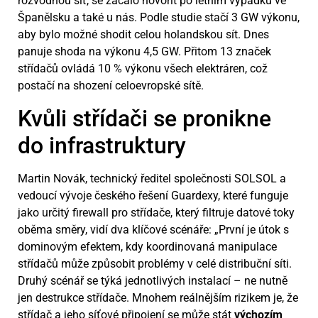
rozvodnou síť, se začalo hovořit po letním výpadku ve
Španělsku a také u nás. Podle studie stačí 3 GW výkonu,
aby bylo možné shodit celou holandskou sít. Dnes
panuje shoda na výkonu 4,5 GW. Přitom 13 značek
střídačů ovládá 10 % výkonu všech elektráren, což
postačí na shození celoevropské sítě.
Kvůli střídači se pronikne
do infrastruktury
Martin Novák, technický ředitel společnosti SOLSOL a
vedoucí vývoje českého řešení Guardexy, které funguje
jako určitý firewall pro střídače, který filtruje datové toky
oběma směry, vidí dva klíčové scénáře: „První je útok s
dominovým efektem, kdy koordinovaná manipulace
střídačů může způsobit problémy v celé distribuční síti.
Druhý scénář se týká jednotlivých instalací – ne nutně
jen destrukce střídače. Mnohem reálnějším rizikem je, že
střídač a jeho síťové připojení se může stát
výchozím