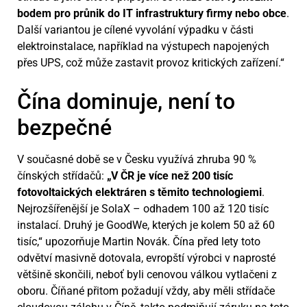
bodem pro průnik do IT infrastruktury firmy nebo obce
.
Další variantou je cílené vyvolání výpadku v části
elektroinstalace, například na výstupech napojených
přes UPS, což může zastavit provoz kritických zařízení.“
Čína dominuje, není to
bezpečné
V současné době se v Česku využívá zhruba 90 %
čínských střídačů:
„V ČR je více než 200 tisíc
fotovoltaických elektráren s těmito technologiemi
.
Nejrozšířenější je SolaX – odhadem 100 až 120 tisíc
instalací. Druhý je GoodWe, kterých je kolem 50 až 60
tisíc,“ upozorňuje Martin Novák. Čína před lety toto
odvětví masivně dotovala, evropští výrobci v naprosté
většině skončili, neboť byli cenovou válkou vytlačeni z
oboru. Číňané přitom požadují vždy, aby měli střídače