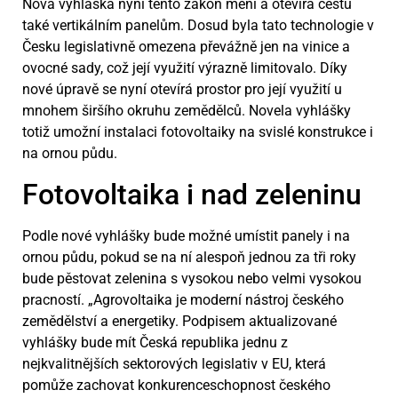
Nová vyhláška nyní tento zákon mění a otevírá cestu
také vertikálním panelům. Dosud byla tato technologie v
Česku legislativně omezena převážně jen na vinice a
ovocné sady, což její využití výrazně limitovalo. Díky
nové úpravě se nyní otevírá prostor pro její využití u
mnohem širšího okruhu zemědělců. Novela vyhlášky
totiž umožní instalaci fotovoltaiky na svislé konstrukce i
na ornou půdu.
Fotovoltaika i nad zeleninu
Podle nové vyhlášky bude možné umístit panely i na
ornou půdu, pokud se na ní alespoň jednou za tři roky
bude pěstovat zelenina s vysokou nebo velmi vysokou
pracností. „Agrovoltaika je moderní nástroj českého
zemědělství a energetiky. Podpisem aktualizované
vyhlášky bude mít Česká republika jednu z
nejkvalitnějších sektorových legislativ v EU, která
pomůže zachovat konkurenceschopnost českého