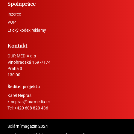
Spolupráce
Inzerce
VOP
Etický kodex reklamy
Kontakt
OUR MEDIA a.s
Vinohradská 1597/174
Praha 3
130 00
Ředitel projektu
Karel Nepraš
k.nepras@ourmedia.cz
Tel:
+420 608 820 436
Solární magazín 2024