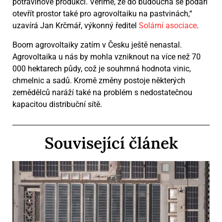
potravinové produkci. Věříme, že do budoucna se podaří
otevřít prostor také pro agrovoltaiku na pastvinách,“
uzavírá Jan Krčmář, výkonný ředitel
Solární asociace
.
Boom agrovoltaiky zatím v Česku ještě nenastal.
Agrovoltaika u nás by mohla vzniknout na více než 70
000 hektarech půdy, což je souhrnná hodnota vinic,
chmelnic a sadů. Kromě změny postoje některých
zemědělců naráží také na problém s nedostatečnou
kapacitou distribuční sítě.
Související článek