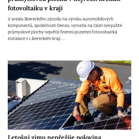
fotovoltaiku v kraji
V areálu libereckého závodu na výrobu automobilových
komponentů, společnosti Denso, vyrostla na části nevyužité
průmyslové plochy největší firemní pozemní fotovoltaická
instalace v Libereckém kraji....
Letošní zimu nepřežije polovina