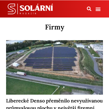
Tepelná čerpadla
Firmy
Liberecké Denso přeměnilo nevyužívanou
průmyslovou plochu v největší firemní