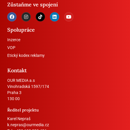
Zůstaňme ve spojení
Spolupráce
Inzerce
VOP
Etický kodex reklamy
Kontakt
OUR MEDIA a.s
Vinohradská 1597/174
Praha 3
130 00
Ředitel projektu
Karel Nepraš
k.nepras@ourmedia.cz