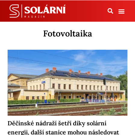
Tepelná čerpadla
Fotovoltaika
Děčínské nádraží šetří díky solární
energii, další stanice mohou následovat