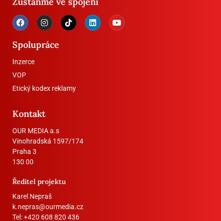
Zůstaňme ve spojení
Spolupráce
Inzerce
VOP
Etický kodex reklamy
Kontakt
OUR MEDIA a.s
Vinohradská 1597/174
Praha 3
130 00
Ředitel projektu
Karel Nepraš
k.nepras@ourmedia.cz
Tel:
+420 608 820 436