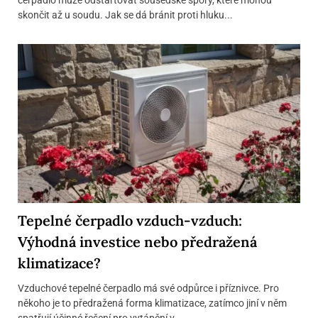
čerpadlo může odstartovat sousedské spory, které mohou
skončit až u soudu. Jak se dá bránit proti hluku...
Tepelné čerpadlo vzduch-vzduch:
Výhodná investice nebo předražená
klimatizace?
Vzduchové tepelné čerpadlo má své odpůrce i příznivce. Pro
někoho je to předražená forma klimatizace, zatímco jiní v něm
spatřují účinné řešení pro vytápění v...