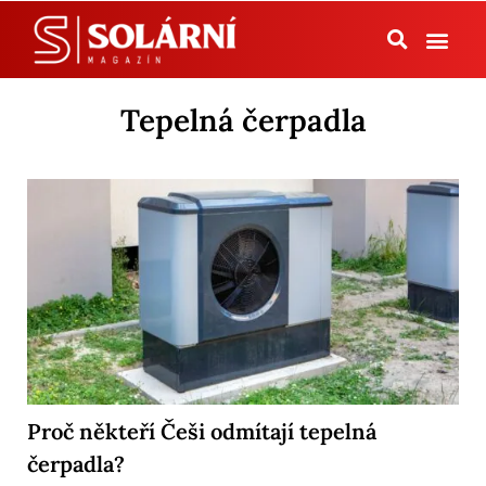
Tepelná čerpadla
Tepelná čerpadla
Proč někteří Češi odmítají tepelná
čerpadla?